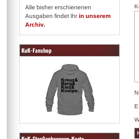
K
Alle bisher erschienenen
Ausgaben findet Ihr
in unserem
Archiv.
KuK-Fanshop
N
E
W
KuK-Straßenbrunnen-Karte