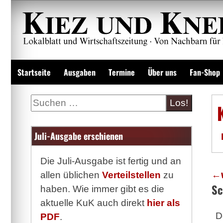
Zum
Inhalt
springen
Lokalzeitung und Wirtschaftsblatt
Startseite
Ausgaben
Termine
Über uns
Fan-Shop
Suche
Juli-Ausgabe erschienen
Die Juli-Ausgabe ist fertig und an
←
allen üblichen
Verteilstellen
zu
Sc
haben. Wie immer gibt es die
aktuelle KuK auch direkt
hier als
D
PDF
.