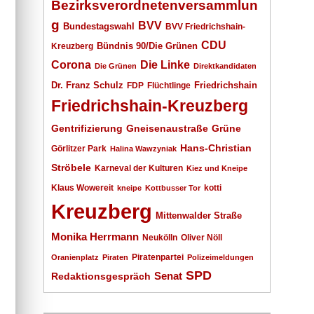
Bezirksverordnetenversammlun
g
BVV
Bundestagswahl
BVV Friedrichshain-
CDU
Kreuzberg
Bündnis 90/Die Grünen
Corona
Die Linke
Die Grünen
Direktkandidaten
Dr. Franz Schulz
Friedrichshain
FDP
Flüchtlinge
Friedrichshain-Kreuzberg
Gentrifizierung
Gneisenaustraße
Grüne
Hans-Christian
Görlitzer Park
Halina Wawzyniak
Ströbele
Karneval der Kulturen
Kiez und Kneipe
Klaus Wowereit
kotti
kneipe
Kottbusser Tor
Kreuzberg
Mittenwalder Straße
Monika Herrmann
Neukölln
Oliver Nöll
Piratenpartei
Oranienplatz
Piraten
Polizeimeldungen
SPD
Senat
Redaktionsgespräch