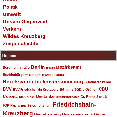
Politik
Umwelt
Unsere Gegenwart
Verkehr
Wildes Kreuzberg
Zeitgeschichte
Themen
Berlin
Bezirksamt
Bergmannstraße
Bezirk
Bezirksbürgermeisterin
Bezirksstadtrat
Bezirksverordnetenversammlung
Bundestagswahl
BVV
CDU
BVV Friedrichshain-Kreuzberg
Bündnis 90/Die Grünen
Corona
Die Linke
Dr. Franz Schulz
Die Grünen
Direktkandidaten
Friedrichshain-
Friedrichshain
FDP
Flüchtlinge
Kreuzberg
Gentrifizierung
Gneisenaustraße
Grüne