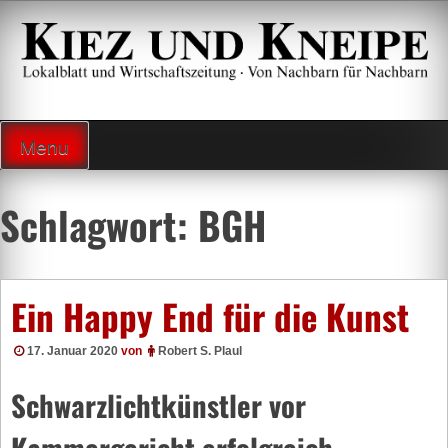
Zum
Inhalt
springen
Lokalzeitung und Wirtschaftsblatt
Menu
Schlagwort:
BGH
Ein Happy End für die Kunst
17. Januar 2020
von
Robert S. Plaul
Schwarzlichtkünstler vor
Kammergericht erfolgreich