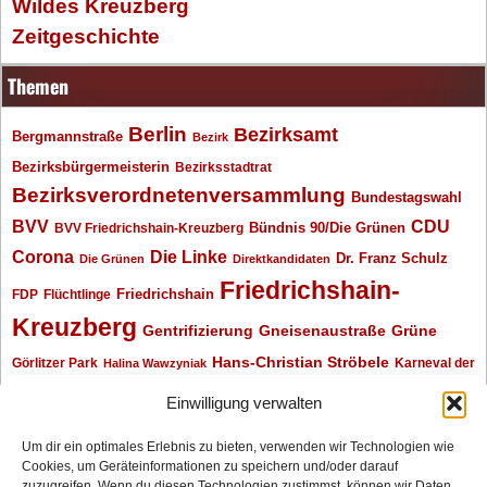
Wildes Kreuzberg
Zeitgeschichte
Themen
Berlin
Bezirksamt
Bergmannstraße
Bezirk
Bezirksbürgermeisterin
Bezirksstadtrat
Bezirksverordnetenversammlung
Bundestagswahl
BVV
CDU
BVV Friedrichshain-Kreuzberg
Bündnis 90/Die Grünen
Corona
Die Linke
Dr. Franz Schulz
Die Grünen
Direktkandidaten
Friedrichshain-
Friedrichshain
FDP
Flüchtlinge
Kreuzberg
Gentrifizierung
Gneisenaustraße
Grüne
Hans-Christian Ströbele
Görlitzer Park
Karneval der
Halina Wawzyniak
Kulturen
Klaus Wowereit
kotti
Kiez und Kneipe
kneipe
Kottbusser Tor
Einwilligung verwalten
Kreuzberg
Monika Herrmann
Mittenwalder Straße
Um dir ein optimales Erlebnis zu bieten, verwenden wir Technologien wie
Cookies, um Geräteinformationen zu speichern und/oder darauf
Neukölln
Oliver Nöll
Piratenpartei
Oranienplatz
Piraten
Polizeimeldungen
zuzugreifen. Wenn du diesen Technologien zustimmst, können wir Daten