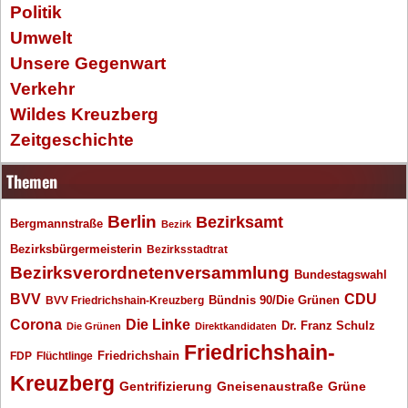
Politik
Umwelt
Unsere Gegenwart
Verkehr
Wildes Kreuzberg
Zeitgeschichte
Themen
Berlin
Bezirksamt
Bergmannstraße
Bezirk
Bezirksbürgermeisterin
Bezirksstadtrat
Bezirksverordnetenversammlung
Bundestagswahl
BVV
CDU
BVV Friedrichshain-Kreuzberg
Bündnis 90/Die Grünen
Corona
Die Linke
Dr. Franz Schulz
Die Grünen
Direktkandidaten
Friedrichshain-
Friedrichshain
FDP
Flüchtlinge
Kreuzberg
Gentrifizierung
Gneisenaustraße
Grüne