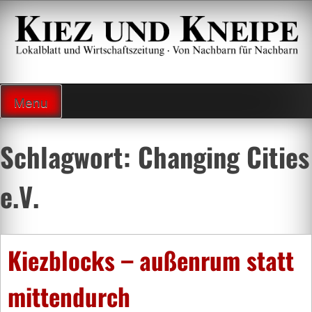
Zum
Inhalt
springen
Lokalzeitung und Wirtschaftsblatt
Menu
Schlagwort:
Changing Cities
e.V.
Kiezblocks – außenrum statt
mittendurch