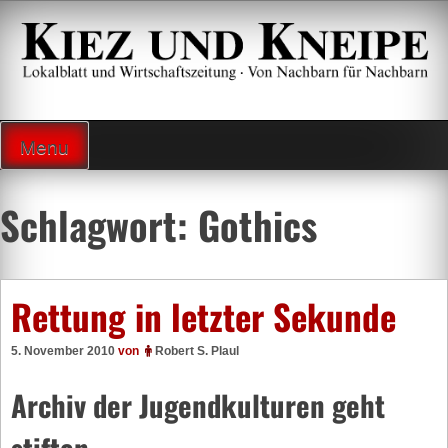
Zum
Inhalt
springen
Lokalzeitung und Wirtschaftsblatt
Menu
Schlagwort:
Gothics
Rettung in letzter Sekunde
5. November 2010
von
Robert S. Plaul
Archiv der Jugendkulturen geht
stiften