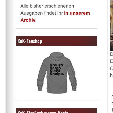
Alle bisher erschienenen
Ausgaben findet Ihr
in unserem
Archiv.
KuK-Fanshop
D
E
(
h
KuK-Straßenbrunnen-Karte