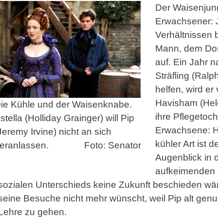
Der Waisenjunge
Erwachsener: J
Verhältnissen 
Mann, dem Dor
auf. Ein Jahr 
Sträfling (Ral
helfen, wird er
Havisham (Hele
ie Kühle und der Waisenknabe.
ihre Pflegetoch
stella (Holliday Grainger) will Pip
Erwachsene: Ho
Jeremy Irvine) nicht an sich
kühler Art ist 
eranlassen.
Foto: Senator
Augenblick in 
aufkeimenden 
sozialen Unterschieds keine Zukunft beschieden wär
seine Besuche nicht mehr wünscht, weil Pip alt genu
Lehre zu gehen.