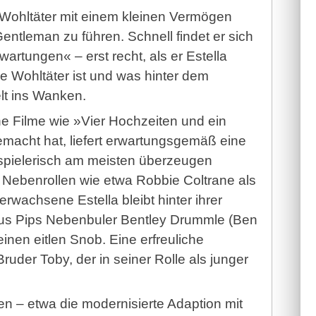
Wohltäter mit einem kleinen Vermögen
entleman zu führen. Schnell findet er sich
rwartungen« – erst recht, als er Estella
lle Wohltäter ist und was hinter dem
lt ins Wanken.
he Filme wie »Vier Hochzeiten und ein
emacht hat, liefert erwartungsgemäß eine
uspielerisch am meisten überzeugen
r Nebenrollen wie etwa Robbie Coltrane als
rwachsene Estella bleibt hinter ihrer
aus Pips Nebenbuler Bentley Drummle (Ben
en eitlen Snob. Eine erfreuliche
uder Toby, der in seiner Rolle als junger
en – etwa die modernisierte Adaption mit