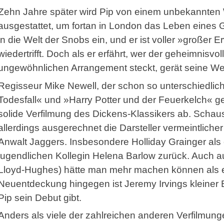
Zehn Jahre später wird Pip von einem unbekannten 
ausgestattet, um fortan in London das Leben eines G
in die Welt der Snobs ein, und er ist voller »großer E
wiedertrifft. Doch als er erfährt, wer der geheimnisvo
ungewöhnlichen Arrangement steckt, gerät seine We
Regisseur Mike Newell, der schon so unterschiedlic
Todesfall« und »Harry Potter und der Feuerkelch« g
solide Verfilmung des Dickens-Klassikers ab. Scha
allerdings ausgerechnet die Darsteller vermeintliche
Anwalt Jaggers. Insbesondere Holliday Grainger als e
jugendlichen Kollegin Helena Barlow zurück. Auch 
Lloyd-Hughes) hätte man mehr machen können als ein
Neuentdeckung hingegen ist Jeremy Irvings kleiner Br
Pip sein Debut gibt.
Anders als viele der zahlreichen anderen Verfilmung