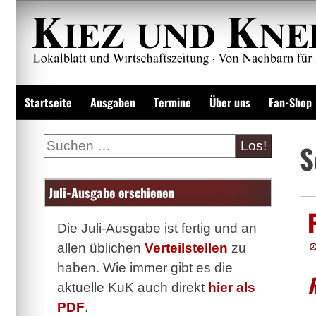
Zum
Inhalt
springen
Lokalzeitung und Wirtschaftsblatt
Startseite
Ausgaben
Termine
Über uns
Fan-Shop
Suche
S
Juli-Ausgabe erschienen
Die Juli-Ausgabe ist fertig und an
allen üblichen
Verteilstellen
zu
haben. Wie immer gibt es die
R
aktuelle KuK auch direkt
hier als
PDF
.