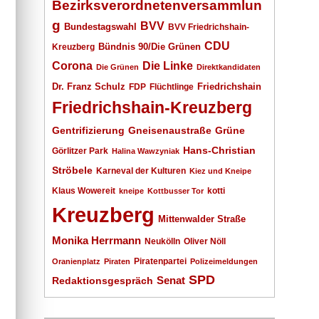
Bezirksverordnetenversammlun
g
BVV
Bundestagswahl
BVV Friedrichshain-
CDU
Kreuzberg
Bündnis 90/Die Grünen
Corona
Die Linke
Die Grünen
Direktkandidaten
Dr. Franz Schulz
Friedrichshain
FDP
Flüchtlinge
Friedrichshain-Kreuzberg
Gentrifizierung
Gneisenaustraße
Grüne
Hans-Christian
Görlitzer Park
Halina Wawzyniak
Ströbele
Karneval der Kulturen
Kiez und Kneipe
Klaus Wowereit
kotti
kneipe
Kottbusser Tor
Kreuzberg
Mittenwalder Straße
Monika Herrmann
Neukölln
Oliver Nöll
Piratenpartei
Oranienplatz
Piraten
Polizeimeldungen
SPD
Senat
Redaktionsgespräch