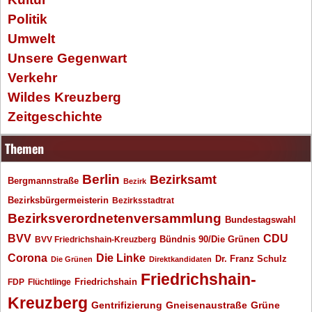
Politik
Umwelt
Unsere Gegenwart
Verkehr
Wildes Kreuzberg
Zeitgeschichte
Themen
Berlin
Bezirksamt
Bergmannstraße
Bezirk
Bezirksbürgermeisterin
Bezirksstadtrat
Bezirksverordnetenversammlung
Bundestagswahl
BVV
CDU
BVV Friedrichshain-Kreuzberg
Bündnis 90/Die Grünen
Corona
Die Linke
Dr. Franz Schulz
Die Grünen
Direktkandidaten
Friedrichshain-
Friedrichshain
FDP
Flüchtlinge
Kreuzberg
Gentrifizierung
Gneisenaustraße
Grüne