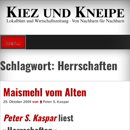
Zum
Inhalt
springen
Lokalzeitung und Wirtschaftsblatt
Menu
Schlagwort:
Herrschaften
Maismehl vom Alten
29. Oktober 2009
von
Peter S. Kaspar
Peter S. Kaspar
liest
»Herrschaften«