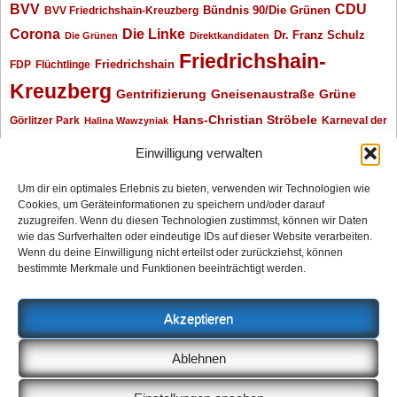
BVV
CDU
BVV Friedrichshain-Kreuzberg
Bündnis 90/Die Grünen
Corona
Die Linke
Dr. Franz Schulz
Die Grünen
Direktkandidaten
Friedrichshain-
Friedrichshain
FDP
Flüchtlinge
Kreuzberg
Gentrifizierung
Gneisenaustraße
Grüne
Hans-Christian Ströbele
Görlitzer Park
Karneval der
Halina Wawzyniak
Kulturen
Klaus Wowereit
kotti
Kiez und Kneipe
kneipe
Kottbusser Tor
Einwilligung verwalten
Kreuzberg
Monika Herrmann
Mittenwalder Straße
Um dir ein optimales Erlebnis zu bieten, verwenden wir Technologien wie
Cookies, um Geräteinformationen zu speichern und/oder darauf
Neukölln
Oliver Nöll
Piratenpartei
Oranienplatz
Piraten
Polizeimeldungen
zuzugreifen. Wenn du diesen Technologien zustimmst, können wir Daten
SPD
Senat
Redaktionsgespräch
wie das Surfverhalten oder eindeutige IDs auf dieser Website verarbeiten.
Wenn du deine Einwilligung nicht erteilst oder zurückziehst, können
Archiv
bestimmte Merkmale und Funktionen beeinträchtigt werden.
Archiv
Akzeptieren
Impressum
Ablehnen
Datenschutzerklärung
Anzeigen