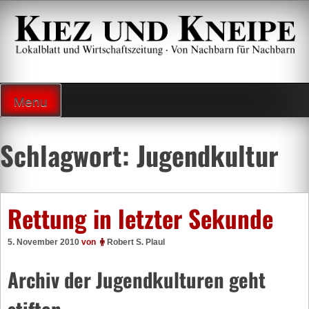
Zum
Inhalt
springen
Lokalzeitung und Wirtschaftsblatt
Menu
Schlagwort:
Jugendkultur
Rettung in letzter Sekunde
5. November 2010
von
Robert S. Plaul
Archiv der Jugendkulturen geht
stiften