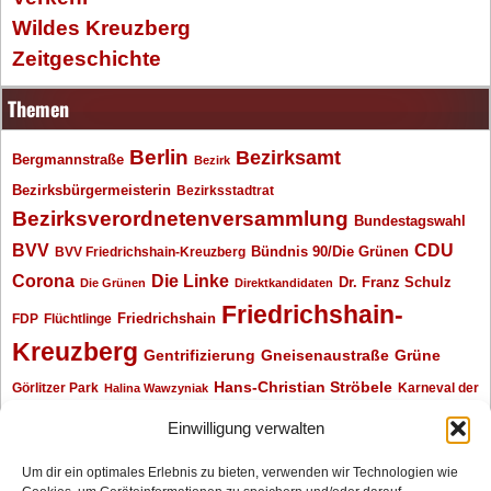
Wildes Kreuzberg
Zeitgeschichte
Themen
Berlin
Bezirksamt
Bergmannstraße
Bezirk
Bezirksbürgermeisterin
Bezirksstadtrat
Bezirksverordnetenversammlung
Bundestagswahl
BVV
CDU
BVV Friedrichshain-Kreuzberg
Bündnis 90/Die Grünen
Corona
Die Linke
Dr. Franz Schulz
Die Grünen
Direktkandidaten
Friedrichshain-
Friedrichshain
FDP
Flüchtlinge
Kreuzberg
Gentrifizierung
Gneisenaustraße
Grüne
Hans-Christian Ströbele
Görlitzer Park
Karneval der
Halina Wawzyniak
Kulturen
Klaus Wowereit
kotti
Kiez und Kneipe
kneipe
Kottbusser Tor
Einwilligung verwalten
Kreuzberg
Monika Herrmann
Mittenwalder Straße
Um dir ein optimales Erlebnis zu bieten, verwenden wir Technologien wie