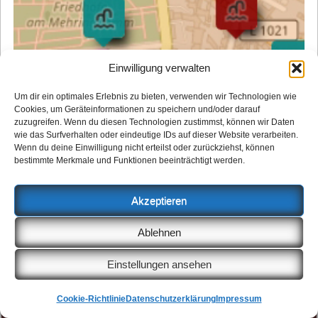
Einwilligung verwalten
Um dir ein optimales Erlebnis zu bieten, verwenden wir Technologien wie
Cookies, um Geräteinformationen zu speichern und/oder darauf
zuzugreifen. Wenn du diesen Technologien zustimmst, können wir Daten
wie das Surfverhalten oder eindeutige IDs auf dieser Website verarbeiten.
Wenn du deine Einwilligung nicht erteilst oder zurückziehst, können
bestimmte Merkmale und Funktionen beeinträchtigt werden.
Akzeptieren
Aus welcher Schwengelpumpe im Kiez kommt
Ablehnen
Wasser? Aus welcher nicht? Kiez und Kneipe
Einstellungen ansehen
hilft beim Bäume-Gießen und
gibt die Antwort
.
Cookie-Richtlinie
Datenschutzerklärung
Impressum
Ressorts