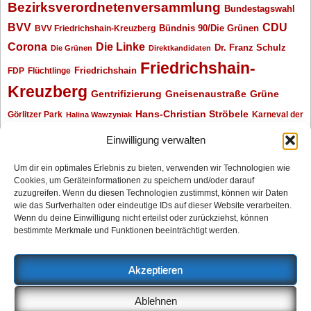
Bezirksverordnetenversammlung
Bundestagswahl
BVV
CDU
BVV Friedrichshain-Kreuzberg
Bündnis 90/Die Grünen
Corona
Die Linke
Dr. Franz Schulz
Die Grünen
Direktkandidaten
Friedrichshain-
Friedrichshain
FDP
Flüchtlinge
Kreuzberg
Gentrifizierung
Gneisenaustraße
Grüne
Hans-Christian Ströbele
Görlitzer Park
Karneval der
Halina Wawzyniak
Kulturen
Klaus Wowereit
kotti
Kiez und Kneipe
kneipe
Kottbusser Tor
Einwilligung verwalten
Kreuzberg
Monika Herrmann
Mittenwalder Straße
Um dir ein optimales Erlebnis zu bieten, verwenden wir Technologien wie
Cookies, um Geräteinformationen zu speichern und/oder darauf
Neukölln
Oliver Nöll
Piratenpartei
Oranienplatz
Piraten
Polizeimeldungen
zuzugreifen. Wenn du diesen Technologien zustimmst, können wir Daten
SPD
Senat
Redaktionsgespräch
wie das Surfverhalten oder eindeutige IDs auf dieser Website verarbeiten.
Wenn du deine Einwilligung nicht erteilst oder zurückziehst, können
Archiv
bestimmte Merkmale und Funktionen beeinträchtigt werden.
Archiv
Akzeptieren
Impressum
Ablehnen
Datenschutzerklärung