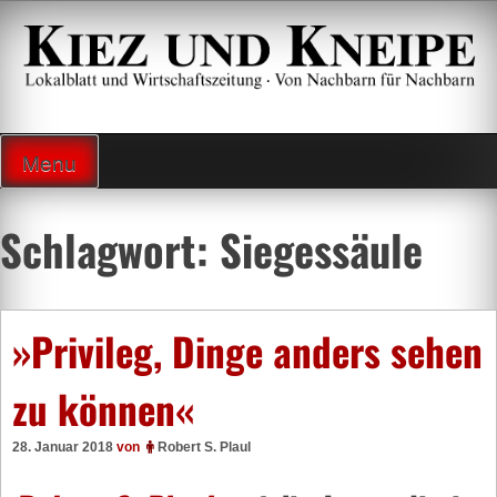
Zum
Inhalt
springen
Lokalzeitung und Wirtschaftsblatt
Menu
Schlagwort:
Siegessäule
»Privileg, Dinge anders sehen
zu können«
28. Januar 2018
von
Robert S. Plaul