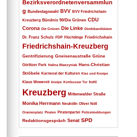
Bezirksverordnetenversammlun
g
BVV
Bundestagswahl
BVV Friedrichshain-
CDU
Kreuzberg
Bündnis 90/Die Grünen
Corona
Die Linke
Die Grünen
Direktkandidaten
Dr. Franz Schulz
Friedrichshain
FDP
Flüchtlinge
Friedrichshain-Kreuzberg
Gentrifizierung
Gneisenaustraße
Grüne
Hans-Christian
Görlitzer Park
Halina Wawzyniak
Ströbele
Karneval der Kulturen
Kiez und Kneipe
Klaus Wowereit
kotti
kneipe
Kottbusser Tor
Kreuzberg
Mittenwalder Straße
Monika Herrmann
Neukölln
Oliver Nöll
Piratenpartei
Oranienplatz
Piraten
Polizeimeldungen
SPD
Senat
Redaktionsgespräch