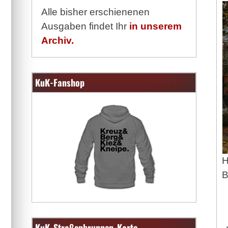
Alle bisher erschienenen
Ausgaben findet Ihr
in unserem
Archiv.
KuK-Fanshop
H
B
KuK-Straßenbrunnen-Karte