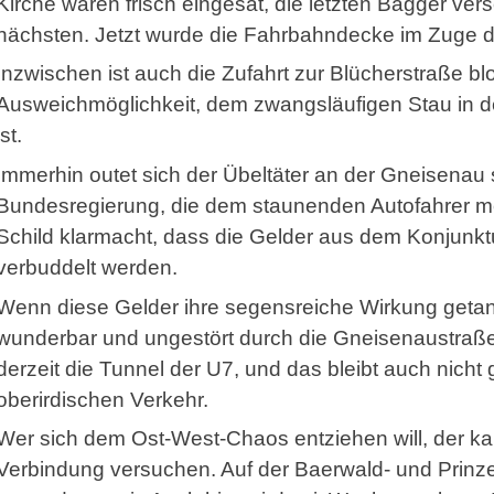
Kirche waren frisch eingesät, die letzten Bagger v
nächsten. Jetzt wurde die Fahrbahndecke im Zuge der 
Inzwischen ist auch die Zufahrt zur Blücherstraße blo
Ausweichmöglichkeit, dem zwangsläufigen Stau in
ist.
Immerhin outet sich der Übeltäter an der Gneisenau s
Bundesregierung, die dem staunenden Autofahrer me
Schild klarmacht, dass die Gelder aus dem Konjunkt
verbuddelt werden.
Wenn diese Gelder ihre segensreiche Wirkung getan
wunderbar und ungestört durch die Gnei­se­nau­straß
derzeit die Tunnel der U7, und das bleibt auch nich
oberirdischen Verkehr.
Wer sich dem Ost-West-Chaos entziehen will, der kan
Verbindung versuchen. Auf der Baerwald- und Prinze