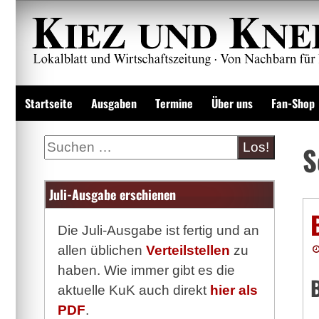
Zum
Inhalt
springen
Lokalzeitung und Wirtschaftsblatt
Startseite
Ausgaben
Termine
Über uns
Fan-Shop
Suche
S
Juli-Ausgabe erschienen
Die Juli-Ausgabe ist fertig und an
allen üblichen
Verteilstellen
zu
haben. Wie immer gibt es die
aktuelle KuK auch direkt
hier als
PDF
.