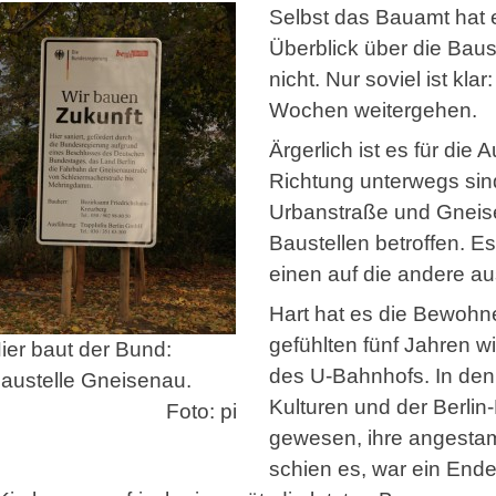
Selbst das Bauamt hat
Überblick über die Baust
nicht. Nur soviel ist kla
Wochen weitergehen.
Ärgerlich ist es für die
Richtung unterwegs sind.
Urbanstraße und Gneise­
Baustellen betroffen. Es
einen auf die andere a
Hart hat es die Bewohne
gefühlten fünf Jahren 
ier baut der Bund:
des U-Bahnhofs. In den
austelle Gneisenau.
Kulturen und der Berli
Foto: pi
gewesen, ihre angestam
schien es, war ein End