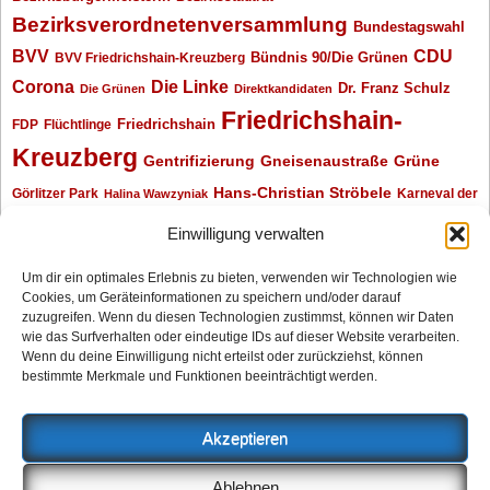
Bezirksverordnetenversammlung
Bundestagswahl
BVV
CDU
BVV Friedrichshain-Kreuzberg
Bündnis 90/Die Grünen
Corona
Die Linke
Dr. Franz Schulz
Die Grünen
Direktkandidaten
Friedrichshain-
Friedrichshain
FDP
Flüchtlinge
Kreuzberg
Gentrifizierung
Gneisenaustraße
Grüne
Hans-Christian Ströbele
Görlitzer Park
Karneval der
Halina Wawzyniak
Kulturen
Klaus Wowereit
kotti
Kiez und Kneipe
kneipe
Kottbusser Tor
Einwilligung verwalten
Kreuzberg
Monika Herrmann
Mittenwalder Straße
Um dir ein optimales Erlebnis zu bieten, verwenden wir Technologien wie
Cookies, um Geräteinformationen zu speichern und/oder darauf
Neukölln
Oliver Nöll
Piratenpartei
Oranienplatz
Piraten
Polizeimeldungen
zuzugreifen. Wenn du diesen Technologien zustimmst, können wir Daten
SPD
Senat
Redaktionsgespräch
wie das Surfverhalten oder eindeutige IDs auf dieser Website verarbeiten.
Wenn du deine Einwilligung nicht erteilst oder zurückziehst, können
Archiv
bestimmte Merkmale und Funktionen beeinträchtigt werden.
Archiv
Akzeptieren
Impressum
Ablehnen