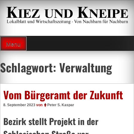
Zum
Inhalt
springen
Lokalzeitung und Wirtschaftsblatt
Menu
Schlagwort:
Verwaltung
Vom Bürgeramt der Zukunft
8. September 2023
von
Peter S. Kaspar
Bezirk stellt Projekt in der
Schlesischen Straße vor