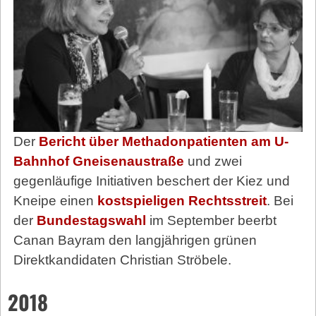
Der
Bericht über Methadonpatienten am U-
Bahnhof Gneisenaustraße
und zwei
gegenläufige Initiativen beschert der Kiez und
Kneipe einen
kostspieligen Rechtsstreit
. Bei
der
Bundestagswahl
im September beerbt
Canan Bayram den langjährigen grünen
Direktkandidaten Christian Ströbele.
2018