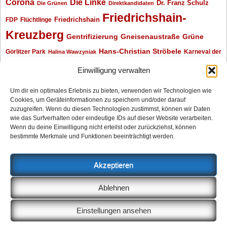
Corona
Die Linke
Dr. Franz Schulz
Die Grünen
Direktkandidaten
Friedrichshain-
Friedrichshain
FDP
Flüchtlinge
Kreuzberg
Gentrifizierung
Gneisenaustraße
Grüne
Hans-Christian Ströbele
Görlitzer Park
Karneval der
Halina Wawzyniak
Kulturen
Klaus Wowereit
kotti
Kiez und Kneipe
kneipe
Kottbusser Tor
Einwilligung verwalten
Kreuzberg
Monika Herrmann
Mittenwalder Straße
Um dir ein optimales Erlebnis zu bieten, verwenden wir Technologien wie
Cookies, um Geräteinformationen zu speichern und/oder darauf
Neukölln
Oliver Nöll
Piratenpartei
Oranienplatz
Piraten
Polizeimeldungen
zuzugreifen. Wenn du diesen Technologien zustimmst, können wir Daten
SPD
Senat
Redaktionsgespräch
wie das Surfverhalten oder eindeutige IDs auf dieser Website verarbeiten.
Wenn du deine Einwilligung nicht erteilst oder zurückziehst, können
Archiv
bestimmte Merkmale und Funktionen beeinträchtigt werden.
Archiv
Akzeptieren
Impressum
Ablehnen
Datenschutzerklärung
Anzeigen
Einstellungen ansehen
Cookie-Richtlinie (EU)