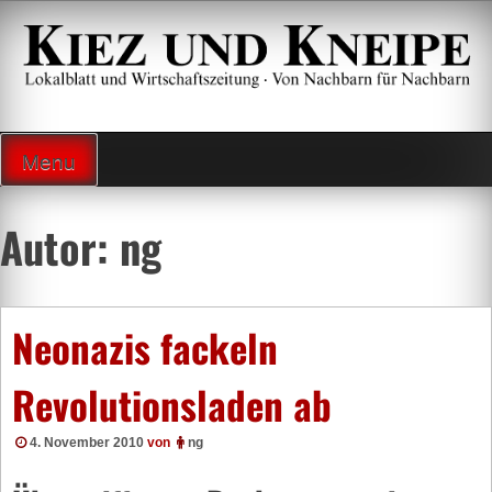
Zum
Inhalt
springen
Lokalzeitung und Wirtschaftsblatt
Menu
Autor:
ng
Neonazis fackeln
Revolutionsladen ab
4. November 2010
von
ng