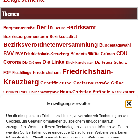
Themen
Berlin
Bezirksamt
Bergmannstraße
Bezirk
Bezirksbürgermeisterin
Bezirksstadtrat
Bezirksverordnetenversammlung
Bundestagswahl
BVV
CDU
BVV Friedrichshain-Kreuzberg
Bündnis 90/Die Grünen
Corona
Die Linke
Dr. Franz Schulz
Die Grünen
Direktkandidaten
Friedrichshain-
Friedrichshain
FDP
Flüchtlinge
Kreuzberg
Gentrifizierung
Gneisenaustraße
Grüne
Hans-Christian Ströbele
Görlitzer Park
Karneval der
Halina Wawzyniak
Kulturen
Klaus Wowereit
kotti
Kiez und Kneipe
kneipe
Kottbusser Tor
Einwilligung verwalten
Kreuzberg
Monika Herrmann
Mittenwalder Straße
Um dir ein optimales Erlebnis zu bieten, verwenden wir Technologien wie
Cookies, um Geräteinformationen zu speichern und/oder darauf
Neukölln
Oliver Nöll
Piratenpartei
Oranienplatz
Piraten
Polizeimeldungen
zuzugreifen. Wenn du diesen Technologien zustimmst, können wir Daten
SPD
Senat
Redaktionsgespräch
wie das Surfverhalten oder eindeutige IDs auf dieser Website verarbeiten.