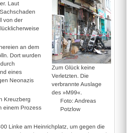
er. Laut
n Sachschaden
l von der
lücklicherweise
ühereien an dem
ln. Dort wurden
 durch
Zum Glück keine
and eines
Verletzten. Die
egen Neonazis
verbrannte Auslage
des »M99«.
in Kreuzberg
Foto: Andreas
 in einem Prozess
Potzlow
00 Linke am Heinrichplatz, um gegen die