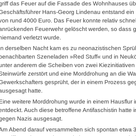
griff das Feuer auf die Fassade des Wohnhauses üb
Geschäftsführer Hans-Georg Lindenau entstand ei
von rund 4000 Euro. Das Feuer konnte relativ schnel
anrückenden Feuerwehr gelöscht werden, so dass g
niemand verletzt wurde.
In derselben Nacht kam es zu neonazistischen Spr
benachbarten Szeneladen »Red Stuff« und in Neuköl
unter anderem die Scheiben von zwei Kiezinitiativen
Steinwürfe zerstört und eine Morddrohung an die W
Gewerkschafters gesprüht, der in einem Prozess g
ausgesagt hatte.
Eine weitere Morddrohung wurde in einem Hausflur 
entdeckt. Auch diese betroffene Antifaschistin hatte
gegen Nazis ausgesagt.
Am Abend darauf versammelten sich spontan etwa 3