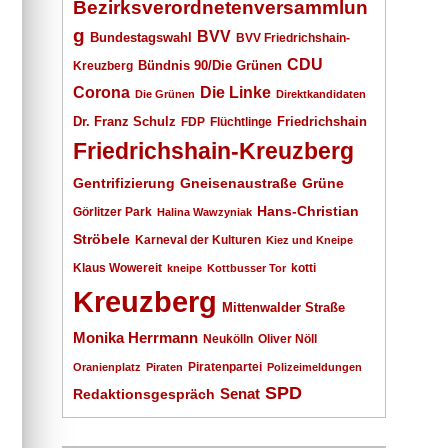
Bezirksverordnetenversammlun
g
BVV
Bundestagswahl
BVV Friedrichshain-
CDU
Kreuzberg
Bündnis 90/Die Grünen
Corona
Die Linke
Die Grünen
Direktkandidaten
Dr. Franz Schulz
Friedrichshain
FDP
Flüchtlinge
Friedrichshain-Kreuzberg
Gentrifizierung
Gneisenaustraße
Grüne
Hans-Christian
Görlitzer Park
Halina Wawzyniak
Ströbele
Karneval der Kulturen
Kiez und Kneipe
Klaus Wowereit
kotti
kneipe
Kottbusser Tor
Kreuzberg
Mittenwalder Straße
Monika Herrmann
Neukölln
Oliver Nöll
Piratenpartei
Oranienplatz
Piraten
Polizeimeldungen
SPD
Senat
Redaktionsgespräch