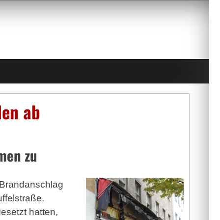
den ab
men zu
 Brandanschlag
ffelstraße.
esetzt hatten,