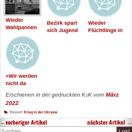
Wieder
Bezirk spart
Wieder
Wahlpannen
sich Jugend
Flüchtlinge in
im Bezirk
GHS
»Wir werden
nicht da
weitermachen
Erschienen in der gedruckten
KuK
vom
März
, wo wir
2022
.
aufgehört
haben«
Ressort:
Krieg in der Ukraine
←
vorheriger Artikel
nächster Artikel
→
Suche