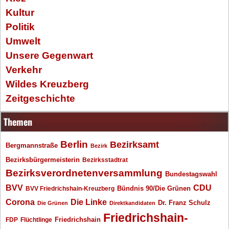
Kultur
Politik
Umwelt
Unsere Gegenwart
Verkehr
Wildes Kreuzberg
Zeitgeschichte
Themen
Berlin
Bezirksamt
Bergmannstraße
Bezirk
Bezirksbürgermeisterin
Bezirksstadtrat
Bezirksverordnetenversammlung
Bundestagswahl
BVV
CDU
BVV Friedrichshain-Kreuzberg
Bündnis 90/Die Grünen
Corona
Die Linke
Dr. Franz Schulz
Die Grünen
Direktkandidaten
Friedrichshain-
Friedrichshain
FDP
Flüchtlinge