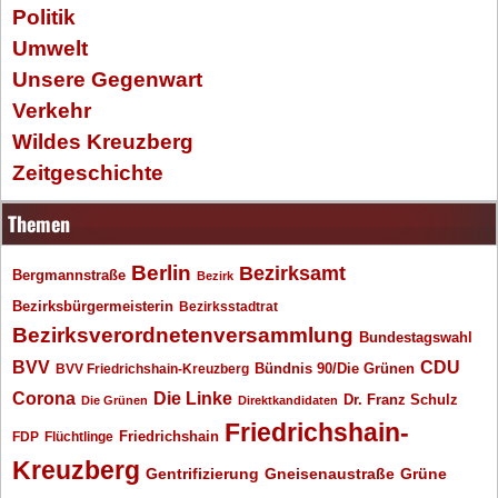
Politik
Umwelt
Unsere Gegenwart
Verkehr
Wildes Kreuzberg
Zeitgeschichte
Themen
Berlin
Bezirksamt
Bergmannstraße
Bezirk
Bezirksbürgermeisterin
Bezirksstadtrat
Bezirksverordnetenversammlung
Bundestagswahl
BVV
CDU
BVV Friedrichshain-Kreuzberg
Bündnis 90/Die Grünen
Corona
Die Linke
Dr. Franz Schulz
Die Grünen
Direktkandidaten
Friedrichshain-
Friedrichshain
FDP
Flüchtlinge
Kreuzberg
Gentrifizierung
Gneisenaustraße
Grüne