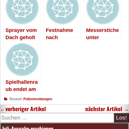
Sprayer vom
Festnahme
Messerstiche
Dach geholt
nach
unter
Brandstiftung
Bekannten
Spielhallenra
ub endet am
Laternenmast
Ressort:
Polizeimeldungen
←
vorheriger Artikel
nächster Artikel
→
Suche
Juli-Ausgabe erschienen