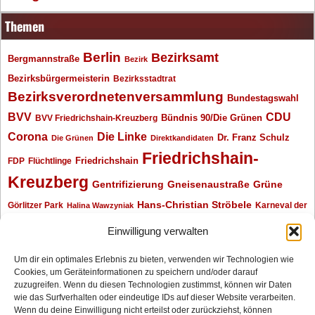
Themen
Berlin
Bezirksamt
Bergmannstraße
Bezirk
Bezirksbürgermeisterin
Bezirksstadtrat
Bezirksverordnetenversammlung
Bundestagswahl
BVV
CDU
BVV Friedrichshain-Kreuzberg
Bündnis 90/Die Grünen
Corona
Die Linke
Dr. Franz Schulz
Die Grünen
Direktkandidaten
Friedrichshain-
Friedrichshain
FDP
Flüchtlinge
Kreuzberg
Gentrifizierung
Gneisenaustraße
Grüne
Hans-Christian Ströbele
Görlitzer Park
Karneval der
Halina Wawzyniak
Kulturen
Klaus Wowereit
kotti
Kiez und Kneipe
kneipe
Kottbusser Tor
Einwilligung verwalten
Kreuzberg
Monika Herrmann
Mittenwalder Straße
Um dir ein optimales Erlebnis zu bieten, verwenden wir Technologien wie
Cookies, um Geräteinformationen zu speichern und/oder darauf
Neukölln
Oliver Nöll
Piratenpartei
Oranienplatz
Piraten
Polizeimeldungen
zuzugreifen. Wenn du diesen Technologien zustimmst, können wir Daten
SPD
Senat
Redaktionsgespräch
wie das Surfverhalten oder eindeutige IDs auf dieser Website verarbeiten.
Wenn du deine Einwilligung nicht erteilst oder zurückziehst, können