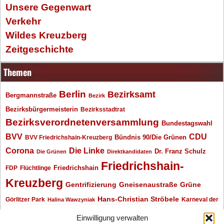
Unsere Gegenwart
Verkehr
Wildes Kreuzberg
Zeitgeschichte
Themen
Berlin
Bezirksamt
Bergmannstraße
Bezirk
Bezirksbürgermeisterin
Bezirksstadtrat
Bezirksverordnetenversammlung
Bundestagswahl
BVV
CDU
BVV Friedrichshain-Kreuzberg
Bündnis 90/Die Grünen
Corona
Die Linke
Dr. Franz Schulz
Die Grünen
Direktkandidaten
Friedrichshain-
Friedrichshain
FDP
Flüchtlinge
Kreuzberg
Gentrifizierung
Gneisenaustraße
Grüne
Hans-Christian Ströbele
Görlitzer Park
Karneval der
Halina Wawzyniak
Kulturen
Klaus Wowereit
kotti
Kiez und Kneipe
kneipe
Kottbusser Tor
Einwilligung verwalten