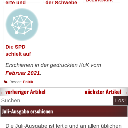
erte und
der Schwebe
Baumscheibe
nvandalen
Die SPD
schielt auf
den
Erschienen in der gedruckten
KuK
vom
Chefsessel
Februar 2021
.
Ressort:
Politik
←
vorheriger Artikel
nächster Artikel
→
Suche
Juli-Ausgabe erschienen
Die Juli-Ausgabe ist fertig und an allen üblichen