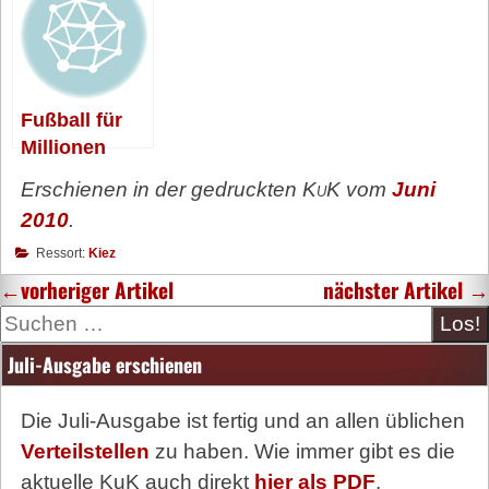
Zähne
allen Ecken
Fußball für
Millionen
Erschienen in der gedruckten
KuK
vom
Juni
2010
.
Ressort:
Kiez
←
vorheriger Artikel
nächster Artikel
→
Suche
Juli-Ausgabe erschienen
Die Juli-Ausgabe ist fertig und an allen üblichen
Verteilstellen
zu haben. Wie immer gibt es die
aktuelle KuK auch direkt
hier als PDF
.