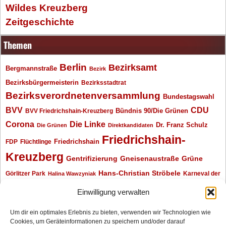
Wildes Kreuzberg
Zeitgeschichte
Themen
Berlin
Bezirksamt
Bergmannstraße
Bezirk
Bezirksbürgermeisterin
Bezirksstadtrat
Bezirksverordnetenversammlung
Bundestagswahl
BVV
CDU
BVV Friedrichshain-Kreuzberg
Bündnis 90/Die Grünen
Corona
Die Linke
Dr. Franz Schulz
Die Grünen
Direktkandidaten
Friedrichshain-
Friedrichshain
FDP
Flüchtlinge
Kreuzberg
Gentrifizierung
Gneisenaustraße
Grüne
Hans-Christian Ströbele
Görlitzer Park
Karneval der
Halina Wawzyniak
Kulturen
Klaus Wowereit
kotti
Kiez und Kneipe
kneipe
Kottbusser Tor
Einwilligung verwalten
Kreuzberg
Monika Herrmann
Mittenwalder Straße
Um dir ein optimales Erlebnis zu bieten, verwenden wir Technologien wie
Cookies, um Geräteinformationen zu speichern und/oder darauf
Neukölln
Oliver Nöll
Piratenpartei
Oranienplatz
Piraten
Polizeimeldungen