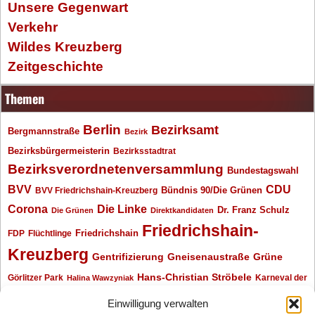
Unsere Gegenwart
Verkehr
Wildes Kreuzberg
Zeitgeschichte
Themen
Berlin
Bezirksamt
Bergmannstraße
Bezirk
Bezirksbürgermeisterin
Bezirksstadtrat
Bezirksverordnetenversammlung
Bundestagswahl
BVV
CDU
BVV Friedrichshain-Kreuzberg
Bündnis 90/Die Grünen
Corona
Die Linke
Dr. Franz Schulz
Die Grünen
Direktkandidaten
Friedrichshain-
Friedrichshain
FDP
Flüchtlinge
Kreuzberg
Gentrifizierung
Gneisenaustraße
Grüne
Hans-Christian Ströbele
Görlitzer Park
Karneval der
Halina Wawzyniak
Kulturen
Klaus Wowereit
kotti
Kiez und Kneipe
kneipe
Kottbusser Tor
Einwilligung verwalten