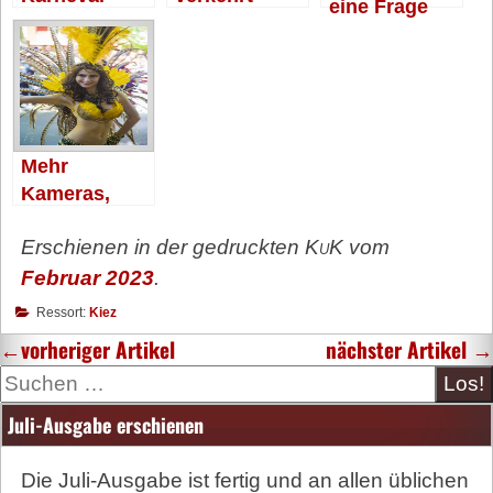
eine Frage
Neustart
herum
des Geldes
Mehr
Kameras,
weniger Müll
Erschienen in der gedruckten
KuK
vom
Februar 2023
.
Ressort:
Kiez
←
vorheriger Artikel
nächster Artikel
→
Suche
Juli-Ausgabe erschienen
Die Juli-Ausgabe ist fertig und an allen üblichen