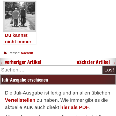
überall
das Maul
als vor 20
aufgemacht«
Jahren«
Du kannst
nicht immer
70 sein
Ressort:
Nachruf
←
vorheriger Artikel
nächster Artikel
→
Suche
Juli-Ausgabe erschienen
Die Juli-Ausgabe ist fertig und an allen üblichen
Verteilstellen
zu haben. Wie immer gibt es die
aktuelle KuK auch direkt
hier als PDF
.