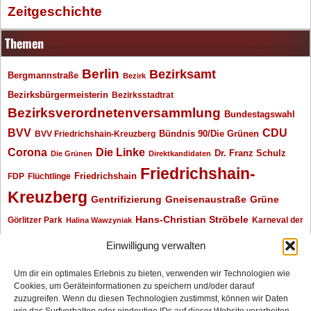
Zeitgeschichte
Themen
Berlin
Bezirksamt
Bergmannstraße
Bezirk
Bezirksbürgermeisterin
Bezirksstadtrat
Bezirksverordnetenversammlung
Bundestagswahl
BVV
CDU
BVV Friedrichshain-Kreuzberg
Bündnis 90/Die Grünen
Corona
Die Linke
Dr. Franz Schulz
Die Grünen
Direktkandidaten
Friedrichshain-
Friedrichshain
FDP
Flüchtlinge
Kreuzberg
Gentrifizierung
Gneisenaustraße
Grüne
Hans-Christian Ströbele
Görlitzer Park
Karneval der
Halina Wawzyniak
Kulturen
Klaus Wowereit
kotti
Kiez und Kneipe
kneipe
Kottbusser Tor
Einwilligung verwalten
Kreuzberg
Monika Herrmann
Mittenwalder Straße
Um dir ein optimales Erlebnis zu bieten, verwenden wir Technologien wie
Cookies, um Geräteinformationen zu speichern und/oder darauf
Neukölln
Oliver Nöll
Piratenpartei
Oranienplatz
Piraten
Polizeimeldungen
zuzugreifen. Wenn du diesen Technologien zustimmst, können wir Daten
SPD
Senat
Redaktionsgespräch