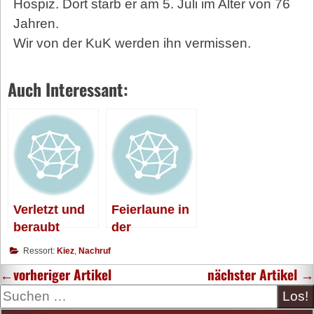
Hospiz. Dort starb er am 5. Juli im Alter von 76
Jahren.
Wir von der KuK werden ihn vermissen.
Auch Interessant:
Verletzt und
Feierlaune in
beraubt
der
Fürbringer
Ressort:
Kiez
,
Nachruf
←
vorheriger Artikel
nächster Artikel
→
Suche