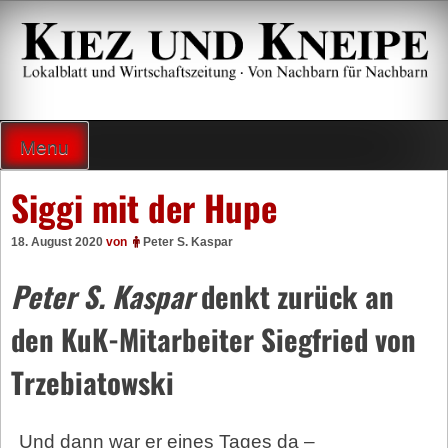
Zum
Inhalt
springen
Lokalzeitung und Wirtschaftsblatt
Menu
Siggi mit der Hupe
18. August 2020
von
Peter S. Kaspar
Peter S. Kaspar
denkt zurück an
den KuK-Mitarbeiter Siegfried von
Trzebiatowski
Und dann war er eines Tages da –