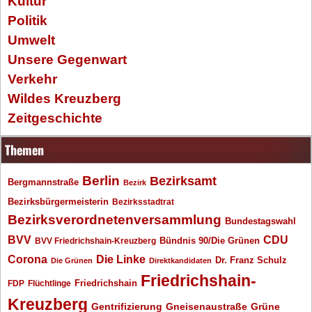
Kultur
Politik
Umwelt
Unsere Gegenwart
Verkehr
Wildes Kreuzberg
Zeitgeschichte
Themen
Berlin
Bezirksamt
Bergmannstraße
Bezirk
Bezirksbürgermeisterin
Bezirksstadtrat
Bezirksverordnetenversammlung
Bundestagswahl
BVV
CDU
BVV Friedrichshain-Kreuzberg
Bündnis 90/Die Grünen
Corona
Die Linke
Dr. Franz Schulz
Die Grünen
Direktkandidaten
Friedrichshain-
Friedrichshain
FDP
Flüchtlinge
Kreuzberg
Gentrifizierung
Gneisenaustraße
Grüne