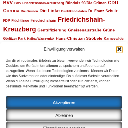
BVV
CDU
BVV Friedrichshain-Kreuzberg
Bündnis 90/Die Grünen
Corona
Die Linke
Dr. Franz Schulz
Die Grünen
Direktkandidaten
Friedrichshain-
Friedrichshain
FDP
Flüchtlinge
Kreuzberg
Gentrifizierung
Gneisenaustraße
Grüne
Hans-Christian Ströbele
Görlitzer Park
Karneval der
Halina Wawzyniak
Kulturen
Klaus Wowereit
kotti
Kiez und Kneipe
kneipe
Kottbusser Tor
Einwilligung verwalten
Kreuzberg
Monika Herrmann
Mittenwalder Straße
Um dir ein optimales Erlebnis zu bieten, verwenden wir Technologien wie
Cookies, um Geräteinformationen zu speichern und/oder darauf
Neukölln
Oliver Nöll
Piratenpartei
Oranienplatz
Piraten
Polizeimeldungen
zuzugreifen. Wenn du diesen Technologien zustimmst, können wir Daten
SPD
Senat
Redaktionsgespräch
wie das Surfverhalten oder eindeutige IDs auf dieser Website verarbeiten.
Wenn du deine Einwilligung nicht erteilst oder zurückziehst, können
Archiv
bestimmte Merkmale und Funktionen beeinträchtigt werden.
Archiv
Akzeptieren
Impressum
Ablehnen
Datenschutzerklärung
Anzeigen