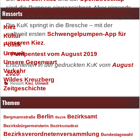
sind die Pumpen eingezeichnet. Aber nirgends
Ressorts
finden sich Informationen, welche wirklich geht.
Die KuK springt in die Bresche – mit der
Kiez
weltweit ersten
Schwengelpumpen-App für
Kultur
unseren Kiez
.
Politik
Umwelt
>
Pumpentest vom August 2019
Unsere Gegenwart
Erschienen in der gedruckten
KuK
vom
August
Verkehr
2020
.
Wildes Kreuzberg
Ressort:
Kiez
,
Umwelt
Zeitgeschichte
Themen
Berlin
Bezirksamt
Bergmannstraße
Bezirk
Bezirksbürgermeisterin
Bezirksstadtrat
Bezirksverordnetenversammlung
Bundestagswahl