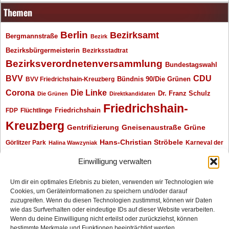
Themen
Berlin
Bezirksamt
Bergmannstraße
Bezirk
Bezirksbürgermeisterin
Bezirksstadtrat
Bezirksverordnetenversammlung
Bundestagswahl
BVV
CDU
BVV Friedrichshain-Kreuzberg
Bündnis 90/Die Grünen
Corona
Die Linke
Dr. Franz Schulz
Die Grünen
Direktkandidaten
Friedrichshain-
Friedrichshain
FDP
Flüchtlinge
Kreuzberg
Gentrifizierung
Gneisenaustraße
Grüne
Hans-Christian Ströbele
Görlitzer Park
Karneval der
Halina Wawzyniak
Kulturen
Klaus Wowereit
kotti
Kiez und Kneipe
kneipe
Kottbusser Tor
Einwilligung verwalten
Kreuzberg
Monika Herrmann
Mittenwalder Straße
Um dir ein optimales Erlebnis zu bieten, verwenden wir Technologien wie
Cookies, um Geräteinformationen zu speichern und/oder darauf
Neukölln
Oliver Nöll
Piratenpartei
Oranienplatz
Piraten
Polizeimeldungen
zuzugreifen. Wenn du diesen Technologien zustimmst, können wir Daten
SPD
Senat
Redaktionsgespräch
wie das Surfverhalten oder eindeutige IDs auf dieser Website verarbeiten.
Wenn du deine Einwilligung nicht erteilst oder zurückziehst, können
bestimmte Merkmale und Funktionen beeinträchtigt werden.