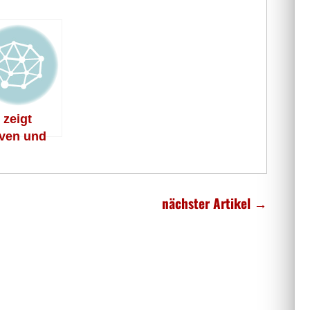
 zeigt
ven und
 Wirte die
ne
nächster Artikel
→