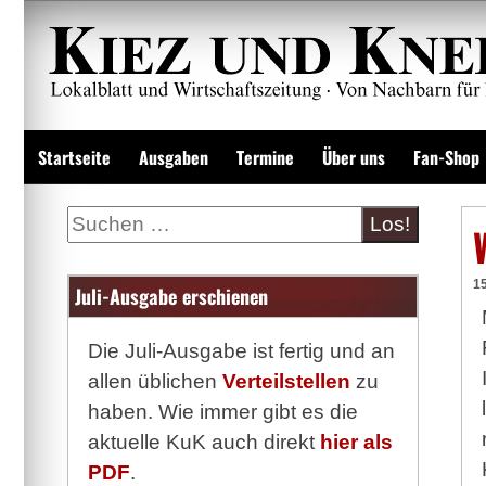
Zum
Inhalt
springen
Lokalzeitung und Wirtschaftsblatt
Startseite
Ausgaben
Termine
Über uns
Fan-Shop
Suche
15
Juli-Ausgabe erschienen
Die Juli-Ausgabe ist fertig und an
allen üblichen
Verteilstellen
zu
haben. Wie immer gibt es die
aktuelle KuK auch direkt
hier als
PDF
.