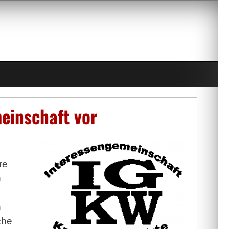
meinschaft vor
re
n
n
che