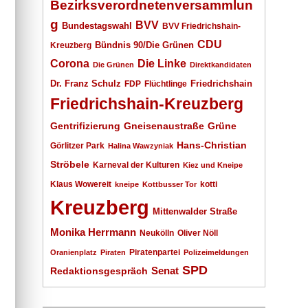
Bezirksverordnetenversammlun
g
BVV
Bundestagswahl
BVV Friedrichshain-
CDU
Kreuzberg
Bündnis 90/Die Grünen
Corona
Die Linke
Die Grünen
Direktkandidaten
Dr. Franz Schulz
Friedrichshain
FDP
Flüchtlinge
Friedrichshain-Kreuzberg
Gentrifizierung
Gneisenaustraße
Grüne
Hans-Christian
Görlitzer Park
Halina Wawzyniak
Ströbele
Karneval der Kulturen
Kiez und Kneipe
Klaus Wowereit
kotti
kneipe
Kottbusser Tor
Kreuzberg
Mittenwalder Straße
Monika Herrmann
Neukölln
Oliver Nöll
Piratenpartei
Oranienplatz
Piraten
Polizeimeldungen
SPD
Senat
Redaktionsgespräch