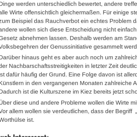
Dinge werden unterschiedlich bewertet, andere treff
alle Wirte offensichtlich gleichermaßen. Für einige ste
zum Beispiel das Rauchverbot ein echtes Problem d
andere wollen sich diese Entscheidung nicht einfach
Gesetz abnehmen lassen. Deshalb werden am Stand 
Volksbegehren der Genussinitiative gesammelt werd
Darüber hinaus geht es aber auch noch um zahlreich
der Nachbarschaftsstreitigkeiten in letzter Zeit deut
ist dafür häufig der Grund. Eine Folge davon ist all
Künstlern in den vergangenen Monaten zahlreiche Au
Dadurch ist die Kulturszene im Kiez bereits jetzt sc
Über diese und andere Probleme wollen die Wirte m
Vor allem wollen sie verdeutlichen, dass der Begriff 
Worthülse ist.