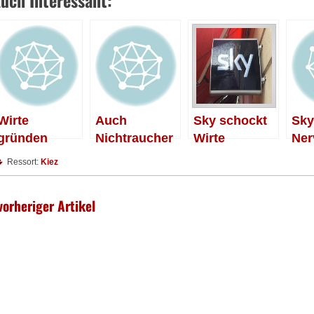
uch Interessant:
Wirte
Auch
Sky schockt
Sky
gründen
Nichtraucher
Wirte
Ner
Interessenge
für
die
Ressort:
Kiez
meinschaft
Entscheidung
Zäh
sfreiheit
vorheriger Artikel