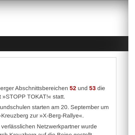
zberger Abschnittsbereichen
52
und
53
die
lt »STOPP TOKAT!« statt.
rundschulen starten am 20. September um
-Kreuzberg zur »X-Berg-Rallye«.
er verlässlichen Netzwerkpartner wurde
ch Kreuzberg auf die Beine gestellt.