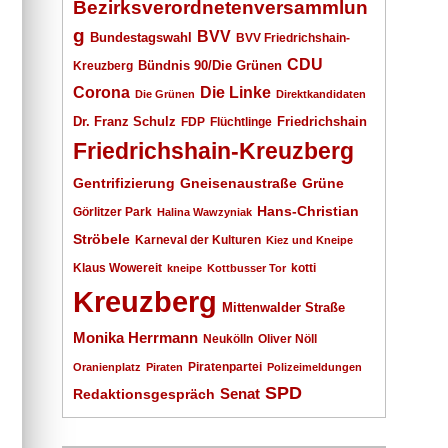
Bezirksverordnetenversammlun
g
BVV
Bundestagswahl
BVV Friedrichshain-
CDU
Kreuzberg
Bündnis 90/Die Grünen
Corona
Die Linke
Die Grünen
Direktkandidaten
Dr. Franz Schulz
Friedrichshain
FDP
Flüchtlinge
Friedrichshain-Kreuzberg
Gentrifizierung
Gneisenaustraße
Grüne
Hans-Christian
Görlitzer Park
Halina Wawzyniak
Ströbele
Karneval der Kulturen
Kiez und Kneipe
Klaus Wowereit
kotti
kneipe
Kottbusser Tor
Kreuzberg
Mittenwalder Straße
Monika Herrmann
Neukölln
Oliver Nöll
Piratenpartei
Oranienplatz
Piraten
Polizeimeldungen
SPD
Senat
Redaktionsgespräch