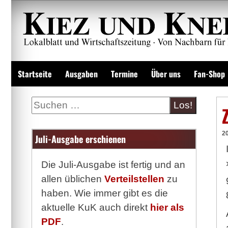
Zum
Inhalt
springen
Lokalzeitung und Wirtschaftsblatt
Startseite
Ausgaben
Termine
Über uns
Fan-Shop
Suche
2
Juli-Ausgabe erschienen
Die Juli-Ausgabe ist fertig und an
allen üblichen
Verteilstellen
zu
haben. Wie immer gibt es die
aktuelle KuK auch direkt
hier als
PDF
.