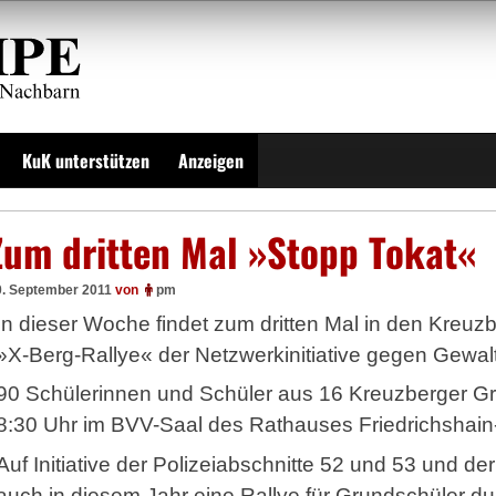
KuK unterstützen
Anzeigen
Zum dritten Mal »Stopp Tokat«
0. September 2011
von
pm
In dieser Woche findet zum dritten Mal in den Kreu
»X-Berg-Rallye« der Netzwerkinitiative gegen Gewa
90 Schülerinnen und Schüler aus 16 Kreuzberger G
8:30 Uhr im BVV-Saal des Rathauses Friedrichshain
Auf Initiative der Polizeiabschnitte 52 und 53 und d
auch in diesem Jahr eine Rallye für Grundschüler dur