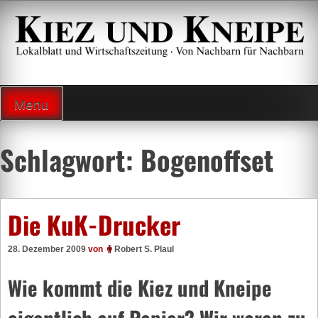
Zum
Inhalt
springen
Lokalzeitung und Wirtschaftsblatt
Menu
Schlagwort:
Bogenoffset
Die KuK-Drucker
28. Dezember 2009
von
Robert S. Plaul
Wie kommt die Kiez und Kneipe
eigentlich auf Papier? Wir waren zu