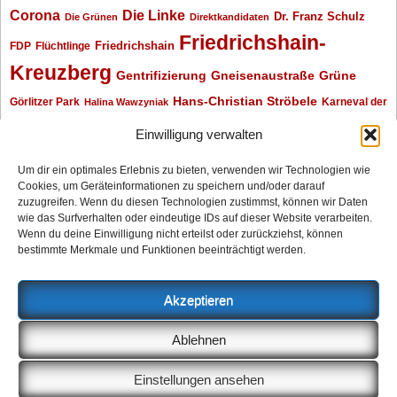
Corona
Die Linke
Dr. Franz Schulz
Die Grünen
Direktkandidaten
Friedrichshain-
Friedrichshain
FDP
Flüchtlinge
Kreuzberg
Gentrifizierung
Gneisenaustraße
Grüne
Hans-Christian Ströbele
Görlitzer Park
Karneval der
Halina Wawzyniak
Kulturen
Klaus Wowereit
kotti
Kiez und Kneipe
kneipe
Kottbusser Tor
Einwilligung verwalten
Kreuzberg
Monika Herrmann
Mittenwalder Straße
Um dir ein optimales Erlebnis zu bieten, verwenden wir Technologien wie
Cookies, um Geräteinformationen zu speichern und/oder darauf
Neukölln
Oliver Nöll
Piratenpartei
Oranienplatz
Piraten
Polizeimeldungen
zuzugreifen. Wenn du diesen Technologien zustimmst, können wir Daten
SPD
Senat
Redaktionsgespräch
wie das Surfverhalten oder eindeutige IDs auf dieser Website verarbeiten.
Wenn du deine Einwilligung nicht erteilst oder zurückziehst, können
Archiv
bestimmte Merkmale und Funktionen beeinträchtigt werden.
Archiv
Akzeptieren
Impressum
Ablehnen
Datenschutzerklärung
Anzeigen
Einstellungen ansehen
Cookie-Richtlinie (EU)