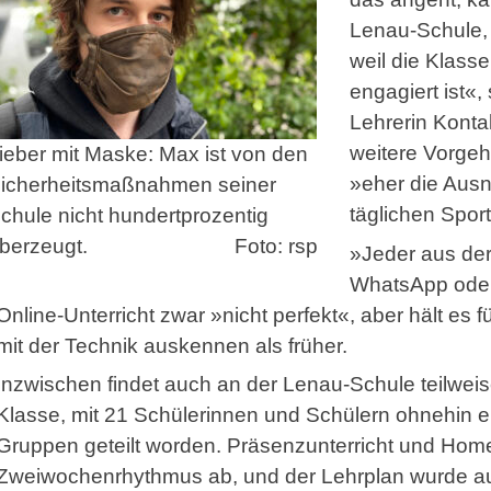
Lenau-Schule, 
weil die Klasse
engagiert ist«,
Lehrerin Kont
weitere Vorgeh
ieber mit Maske: Max ist von den
»eher die Ausn
icherheitsmaßnahmen seiner
täglichen Spor
chule nicht hundertprozentig
berzeugt.
Foto: rsp
»Jeder aus der 
WhatsApp oder
Online-Unterricht zwar »nicht perfekt«, aber hält es f
mit der Technik auskennen als früher.
Inzwischen findet auch an der Lenau-Schule teilweise
Klasse, mit 21 Schülerinnen und Schülern ohnehin eher
Gruppen geteilt worden. Präsenzunterricht und Hom
Zweiwochenrhythmus ab, und der Lehrplan wurde au