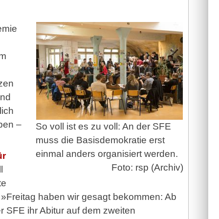
emie
um
zen
and
lich
ppen –
So voll ist es zu voll: An der SFE
muss die Basisdemokratie erst
einmal anders organisiert werden.
ür
Foto: rsp (Archiv)
l
te
 »Freitag haben wir gesagt bekommen: Ab
r SFE ihr Abitur auf dem zweiten