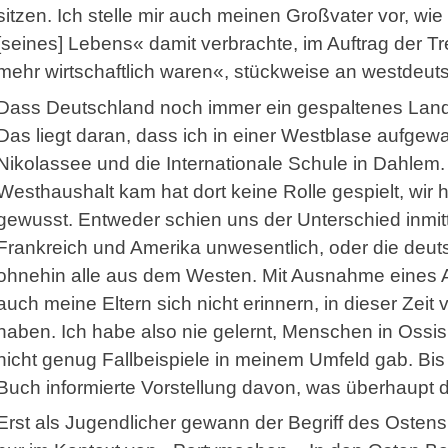
sitzen. Ich stelle mir auch meinen Großvater vor, wie
[seines] Lebens« damit verbrachte, im Auftrag der Tr
mehr wirtschaftlich waren«, stückweise an westdeut
Dass Deutschland noch immer ein gespaltenes Land 
Das liegt daran, dass ich in einer Westblase aufgew
Nikolassee und die Internationale Schule in Dahlem
Westhaushalt kam hat dort keine Rolle gespielt, wir 
gewusst. Entweder schien uns der Unterschied inmi
Frankreich und Amerika unwesentlich, oder die deut
ohnehin alle aus dem Westen. Mit Ausnahme eines A
auch meine Eltern sich nicht erinnern, in dieser Zeit
haben. Ich habe also nie gelernt, Menschen in Ossis
nicht genug Fallbeispiele in meinem Umfeld gab. Bis
Buch informierte Vorstellung davon, was überhaupt d
Erst als Jugendlicher gewann der Begriff des Osten