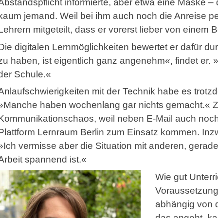
Abstandspflicht informierte, aber etwa eine Maske – di
kaum jemand. Weil bei ihm auch noch die Anreise p
Lehrern mitgeteilt, dass er vorerst lieber von einem 
Die digitalen Lernmöglichkeiten bewertet er dafür d
zu haben, ist eigentlich ganz angenehm«, findet er. »E
der Schule.«
Anlaufschwierigkeiten mit der Technik habe es trot
»Manche haben wochenlang gar nichts gemacht.« Z
Kommunikationschaos, weil neben E-Mail auch noch
Plattform Lernraum Berlin zum Einsatz kommen. Inzw
»Ich vermisse aber die Situation mit anderen, gerad
Arbeit spannend ist.«
Wie gut Unterr
Voraussetzunge
abhängig von d
das angeht, ka