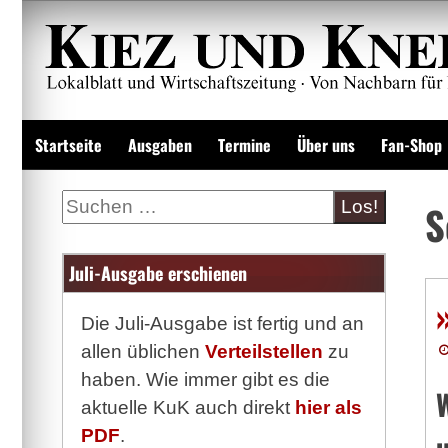
Zum
Inhalt
springen
Lokalzeitung und Wirtschaftsblatt
Startseite
Ausgaben
Termine
Über uns
Fan-Shop
Suche
S
Juli-Ausgabe erschienen
Die Juli-Ausgabe ist fertig und an
allen üblichen
Verteilstellen
zu
haben. Wie immer gibt es die
aktuelle KuK auch direkt
hier als
PDF
.