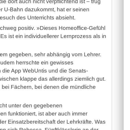
e dort auch nicht verpflichtend ist – trug
er U-Bahn dazukommt, hat er seinen
Besuch des Unterrichts absieht.
urchweg positiv. »Dieses Homeoffice-Gefühl
s ist ein individuellerer Lernprozess als in
zdem gegeben, sehr abhängig vom Lehrer.
udem herrschte ein gewisses
 die App WebUntis und die Senats-
ischen klappe das allerdings ziemlich gut.
e bei Fächern, bei denen die mündliche
icht unter den gegebenen
n funktioniert, ist aber auch immer
er Einsatzbereitschaft der Lehrkräfte. Was
nn sich Rebecca, Fünftklässlerin an der