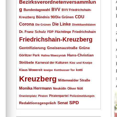
Bezirksverordnetenversammlun
g
BVV
Bundestagswahl
BVV Friedrichshain-
CDU
Kreuzberg
Bündnis 90/Die Grünen
Corona
Die Linke
Die Grünen
Direktkandidaten
Dr. Franz Schulz
Friedrichshain
FDP
Flüchtlinge
Friedrichshain-Kreuzberg
Gentrifizierung
Gneisenaustraße
Grüne
Hans-Christian
Görlitzer Park
Halina Wawzyniak
Ströbele
Karneval der Kulturen
Kiez und Kneipe
Klaus Wowereit
kotti
kneipe
Kottbusser Tor
Kreuzberg
Mittenwalder Straße
Monika Herrmann
Neukölln
Oliver Nöll
Piratenpartei
Oranienplatz
Piraten
Polizeimeldungen
SPD
Senat
Redaktionsgespräch