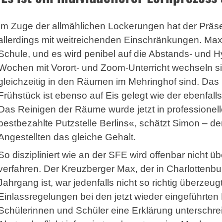
Im Zuge der allmählichen Lockerungen hat der Präs
allerdings mit weitreichenden Einschränkungen. Maxim
Schule, und es wird penibel auf die Abstands- und H
Wochen mit Vorort- und Zoom-Unterricht wechseln sic
gleichzeitig in den Räumen im Mehringhof sind. Das
Frühstück ist ebenso auf Eis gelegt wie der ebenfalls
Das Reinigen der Räume wurde jetzt in professionell
bestbezahlte Putzstelle Berlins«, schätzt Simon – 
Angestellten das gleiche Gehalt.
So diszipliniert wie an der SFE wird offenbar nich
verfahren. Der Kreuzberger Max, der in Charlottenb
Jahrgang ist, war jedenfalls nicht so richtig überzeu
Einlassregelungen bei den jetzt wieder eingeführte
Schülerinnen und Schüler eine Erklärung unterschrei