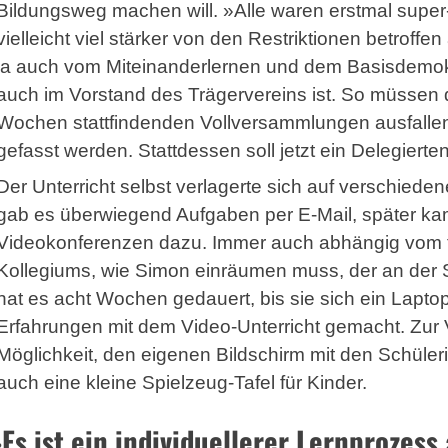
Bildungsweg machen will. »Alle waren erstmal super-
vielleicht viel stärker von den Restriktionen betroff
ja auch vom Miteinanderlernen und dem Basisdemokra
auch im Vorstand des Trägervereins ist. So müssen d
Wochen stattfindenden Vollversammlungen ausfallen
gefasst werden. Stattdessen soll jetzt ein Delegiert
Der Unterricht selbst verlagerte sich auf verschied
gab es überwiegend Aufgaben per E-Mail, später k
Videokonferenzen dazu. Immer auch abhängig vom 
Kollegiums, wie Simon einräumen muss, der an der S
hat es acht Wochen gedauert, bis sie sich ein Laptop
Erfahrungen mit dem Video-Unterricht gemacht. Zur
Möglichkeit, den eigenen Bildschirm mit den Schüler
auch eine kleine Spielzeug-Tafel für Kinder.
Es ist ein individuellerer Lernprozess 