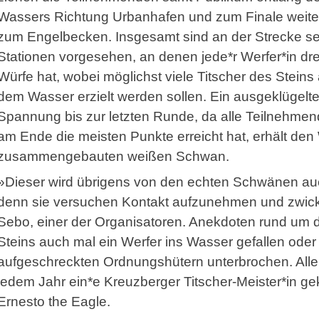
Wassers Richtung Urbanhafen und zum Finale weite
zum Engelbecken. Insgesamt sind an der Strecke s
Stationen vorgesehen, an denen jede*r Werfer*in dre
Würfe hat, wobei möglichst viele Titscher des Steins 
dem Wasser erzielt werden sollen. Ein ausgeklügelt
Spannung bis zur letzten Runde, da alle Teilnehmend
am Ende die meisten Punkte erreicht hat, erhält den
zusammengebauten weißen Schwan.
»Dieser wird übrigens von den echten Schwänen au
denn sie versuchen Kontakt aufzunehmen und zwicke
Sebo, einer der Organisatoren. Anekdoten rund um das
Steins auch mal ein Werfer ins Wasser gefallen oder
aufgeschreckten Ordnungshütern unterbrochen. Allen
jedem Jahr ein*e Kreuzberger Titscher-Meister*in gekü
Ernesto the Eagle.