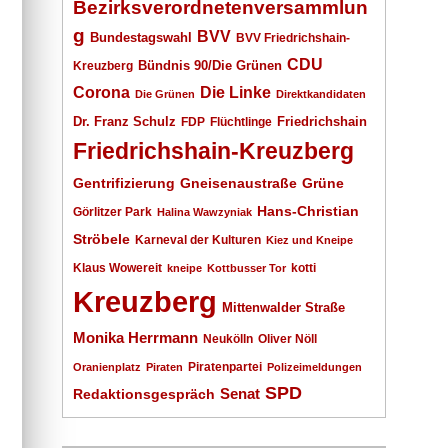
Bezirksverordnetenversammlun
g
BVV
Bundestagswahl
BVV Friedrichshain-
CDU
Kreuzberg
Bündnis 90/Die Grünen
Corona
Die Linke
Die Grünen
Direktkandidaten
Dr. Franz Schulz
Friedrichshain
FDP
Flüchtlinge
Friedrichshain-Kreuzberg
Gentrifizierung
Gneisenaustraße
Grüne
Hans-Christian
Görlitzer Park
Halina Wawzyniak
Ströbele
Karneval der Kulturen
Kiez und Kneipe
Klaus Wowereit
kotti
kneipe
Kottbusser Tor
Kreuzberg
Mittenwalder Straße
Monika Herrmann
Neukölln
Oliver Nöll
Piratenpartei
Oranienplatz
Piraten
Polizeimeldungen
SPD
Senat
Redaktionsgespräch