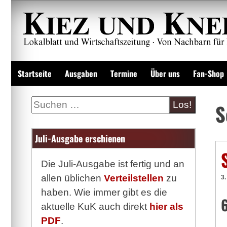
Zum
Inhalt
springen
Lokalzeitung und Wirtschaftsblatt
Startseite
Ausgaben
Termine
Über uns
Fan-Shop
Suche
S
Juli-Ausgabe erschienen
Die Juli-Ausgabe ist fertig und an
allen üblichen
Verteilstellen
zu
3.
haben. Wie immer gibt es die
aktuelle KuK auch direkt
hier als
PDF
.