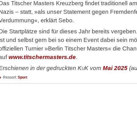
Das Titscher Masters Kreuzberg findet traditionell a
Nazis – statt, »als unser Statement gegen Fremdenf
Verdummung«, erklärt Sebo.
Die Startplätze sind für dieses Jahr bereits verg
ist und selbst gern bei so einem Event dabei sein m
offiziellen Turnier »Berlin Titscher Masters« die Cha
auf
www.­titschermasters.de
.
Erschienen in der gedruckten
KuK
vom
Mai 2025
(a
Ressort:
Sport