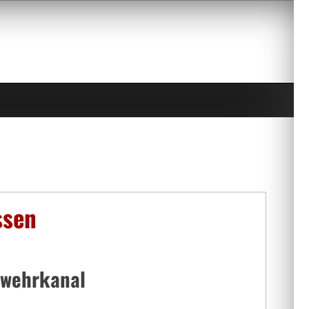
ssen
dwehrkanal