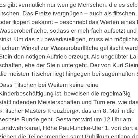
Es gibt vermutlich nur wenige Menschen, die es sel
titschen. Das Freizeitvergnügen – auch als flitschen,
oder flippen bekannt – beschreibt das Werfen eines 
Wasseroberfläche, sodass er mehrfach aufsetzt und w
sinkt. Um das zu bewerkstelligen, muss ein möglichst
flachem Winkel zur Wasseroberfläche geflitscht wer
Stein den nötigen Auftrieb erzeugt. Als ungeübter Lai
schaffen, ehe der Stein untergeht. Der von Kurt Stein
die meisten Titscher liegt hingegen bei sagenhaften
Dass Titschen bei Weitem keine reine
Kinderbeschäftigung ist, beweisen die regelmäßig
stattfindenden Meisterschaften und Turniere, wie da
»Titscher Masters Kreuzberg«, das am 8. Mai in die
sechste Runde geht. Gestartet wird um 12 Uhr am
Landwehrkanal, Höhe Paul-Lincke-Ufer 1, von dort 
ziehen die Teilnehmenden samt Publikum entlang d