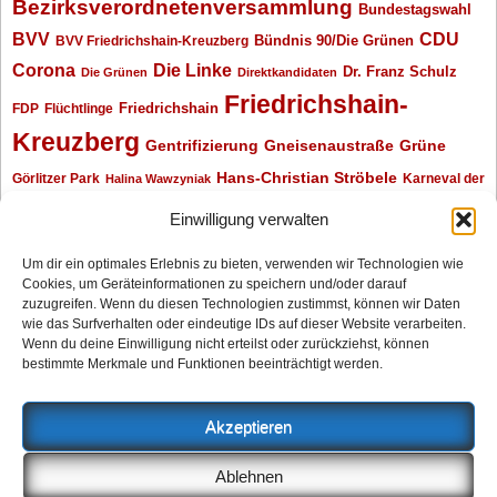
Bezirksverordnetenversammlung
Bundestagswahl
BVV
CDU
BVV Friedrichshain-Kreuzberg
Bündnis 90/Die Grünen
Corona
Die Linke
Dr. Franz Schulz
Die Grünen
Direktkandidaten
Friedrichshain-
Friedrichshain
FDP
Flüchtlinge
Kreuzberg
Gentrifizierung
Gneisenaustraße
Grüne
Hans-Christian Ströbele
Görlitzer Park
Karneval der
Halina Wawzyniak
Kulturen
Klaus Wowereit
kotti
Kiez und Kneipe
kneipe
Kottbusser Tor
Einwilligung verwalten
Kreuzberg
Monika Herrmann
Mittenwalder Straße
Um dir ein optimales Erlebnis zu bieten, verwenden wir Technologien wie
Cookies, um Geräteinformationen zu speichern und/oder darauf
Neukölln
Oliver Nöll
Piratenpartei
Oranienplatz
Piraten
Polizeimeldungen
zuzugreifen. Wenn du diesen Technologien zustimmst, können wir Daten
SPD
Senat
Redaktionsgespräch
wie das Surfverhalten oder eindeutige IDs auf dieser Website verarbeiten.
Wenn du deine Einwilligung nicht erteilst oder zurückziehst, können
Archiv
bestimmte Merkmale und Funktionen beeinträchtigt werden.
Archiv
Akzeptieren
Impressum
Ablehnen
Datenschutzerklärung