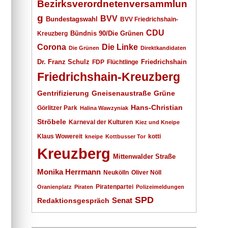
Bezirksverordnetenversammlun
g
BVV
Bundestagswahl
BVV Friedrichshain-
CDU
Kreuzberg
Bündnis 90/Die Grünen
Corona
Die Linke
Die Grünen
Direktkandidaten
Dr. Franz Schulz
Friedrichshain
FDP
Flüchtlinge
Friedrichshain-Kreuzberg
Gentrifizierung
Gneisenaustraße
Grüne
Hans-Christian
Görlitzer Park
Halina Wawzyniak
Ströbele
Karneval der Kulturen
Kiez und Kneipe
Klaus Wowereit
kotti
kneipe
Kottbusser Tor
Kreuzberg
Mittenwalder Straße
Monika Herrmann
Neukölln
Oliver Nöll
Piratenpartei
Oranienplatz
Piraten
Polizeimeldungen
SPD
Senat
Redaktionsgespräch