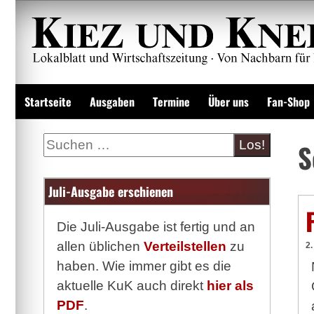
Zum
Inhalt
springen
Lokalzeitung und Wirtschaftsblatt
Startseite
Ausgaben
Termine
Über uns
Fan-Shop
Suche
S
Juli-Ausgabe erschienen
Die Juli-Ausgabe ist fertig und an
allen üblichen
Verteilstellen
zu
2
haben. Wie immer gibt es die
aktuelle KuK auch direkt
hier als
PDF
.