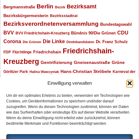
Berlin
Bezirksamt
Bergmannstraße
Bezirk
Bezirksbürgermeisterin
Bezirksstadtrat
Bezirksverordnetenversammlung
Bundestagswahl
BVV
CDU
BVV Friedrichshain-Kreuzberg
Bündnis 90/Die Grünen
Corona
Die Linke
Dr. Franz Schulz
Die Grünen
Direktkandidaten
Friedrichshain-
Friedrichshain
FDP
Flüchtlinge
Kreuzberg
Gentrifizierung
Gneisenaustraße
Grüne
Hans-Christian Ströbele
Görlitzer Park
Karneval der
Halina Wawzyniak
Kulturen
Klaus Wowereit
kotti
Kiez und Kneipe
kneipe
Kottbusser Tor
Einwilligung verwalten
Kreuzberg
Monika Herrmann
Mittenwalder Straße
Um dir ein optimales Erlebnis zu bieten, verwenden wir Technologien wie
Cookies, um Geräteinformationen zu speichern und/oder darauf
Neukölln
Oliver Nöll
Piratenpartei
Oranienplatz
Piraten
Polizeimeldungen
zuzugreifen. Wenn du diesen Technologien zustimmst, können wir Daten
SPD
Senat
Redaktionsgespräch
wie das Surfverhalten oder eindeutige IDs auf dieser Website verarbeiten.
Wenn du deine Einwilligung nicht erteilst oder zurückziehst, können
Archiv
bestimmte Merkmale und Funktionen beeinträchtigt werden.
Archiv