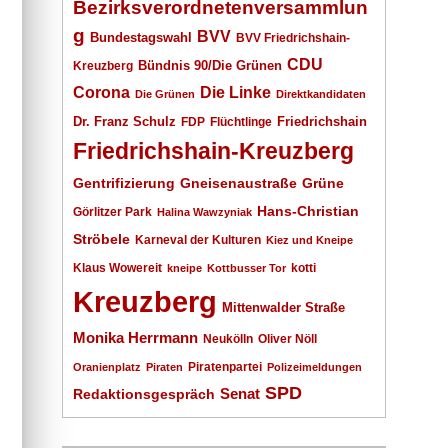
Bezirksverordnetenversammlun
g
BVV
Bundestagswahl
BVV Friedrichshain-
CDU
Kreuzberg
Bündnis 90/Die Grünen
Corona
Die Linke
Die Grünen
Direktkandidaten
Dr. Franz Schulz
Friedrichshain
FDP
Flüchtlinge
Friedrichshain-Kreuzberg
Gentrifizierung
Gneisenaustraße
Grüne
Hans-Christian
Görlitzer Park
Halina Wawzyniak
Ströbele
Karneval der Kulturen
Kiez und Kneipe
Klaus Wowereit
kotti
kneipe
Kottbusser Tor
Kreuzberg
Mittenwalder Straße
Monika Herrmann
Neukölln
Oliver Nöll
Piratenpartei
Oranienplatz
Piraten
Polizeimeldungen
SPD
Senat
Redaktionsgespräch