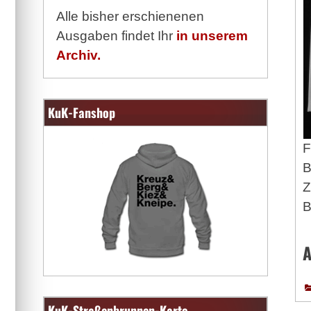
Alle bisher erschienenen
Ausgaben findet Ihr
in unserem
Archiv.
KuK-Fanshop
F
B
Z
B
A
KuK-Straßenbrunnen-Karte