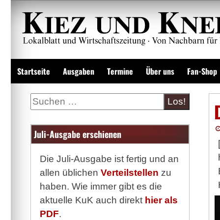
Zum
Inhalt
springen
Lokalzeitung und Wirtschaftsblatt
Startseite
Ausgaben
Termine
Über uns
Fan-Shop
Suche
Juli-Ausgabe erschienen
Die Juli-Ausgabe ist fertig und an
allen üblichen
Verteilstellen
zu
haben. Wie immer gibt es die
aktuelle KuK auch direkt
hier als
PDF
.