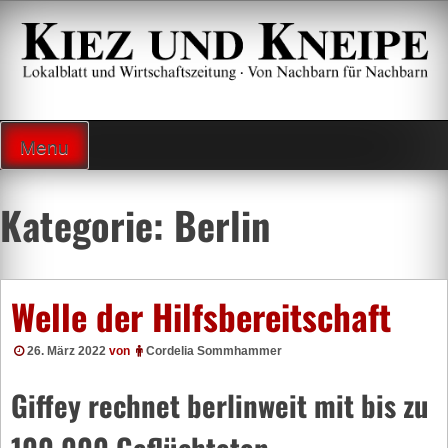
Zum
Inhalt
springen
Lokalzeitung und Wirtschaftsblatt
Menu
Kategorie:
Berlin
Welle der Hilfsbereitschaft
26. März 2022
von
Cordelia Sommhammer
Giffey rechnet berlinweit mit bis zu
100.000 Geflüchteten