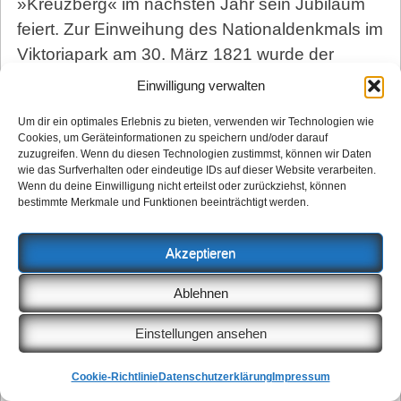
»Kreuzberg« im nächsten Jahr sein Jubiläum
feiert. Zur Einweihung des Nationaldenkmals im
Viktoria­park am 30. März 1821 wurde der
zuletzt »Tempelhofer Berg« genannte Hügel,
Einwilligung verwalten
auf dem das von Friedrich Schinkel gebaute
Um dir ein optimales Erlebnis zu bieten, verwenden wir Technologien wie
Denkmal steht, nämlich ganz offiziell in
Cookies, um Geräteinformationen zu speichern und/oder darauf
»Kreuzberg« umbenannt.
zuzugreifen. Wenn du diesen Technologien zustimmst, können wir Daten
wie das Surfverhalten oder eindeutige IDs auf dieser Website verarbeiten.
Erschienen in der gedruckten
KuK
vom
Wenn du deine Einwilligung nicht erteilst oder zurückziehst, können
bestimmte Merkmale und Funktionen beeinträchtigt werden.
Oktober 2020
.
Ressort:
Berlin
Akzeptieren
Diese App ist leider
Ablehnen
ausverkauft
Einstellungen ansehen
1. April 2016
von
Peter S. Kaspar
Cookie-Richtlinie
Datenschutzerklärung
Impressum
[Update] Leider hat uns das Bürgeramt nur 47