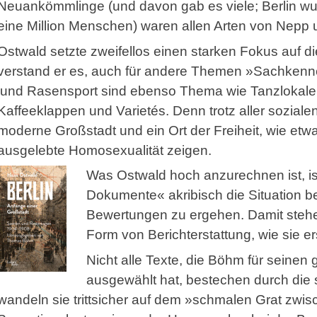
Neuankömmlinge (und davon gab es viele; Berlin w
eine Million Menschen) waren allen Arten von Nepp 
Ostwald setzte zweifellos einen starken Fokus auf d
verstand er es, auch für andere Themen »Sachkenner
und Rasensport sind ebenso Thema wie Tanzlokale,
Kaffeeklappen und Varietés. Denn trotz aller sozial
moderne Großstadt und ein Ort der Freiheit, wie etw
ausgelebte Homosexualität zeigen.
Was Ostwald hoch anzurechnen ist, is
Dokumente« akribisch die Situation b
Bewertungen zu ergehen. Damit stehen 
Form von Berichterstattung, wie sie e
Nicht alle Texte, die Böhm für seine
ausgewählt hat, bestechen durch die s
wandeln sie trittsicher auf dem »schmalen Grat zwis