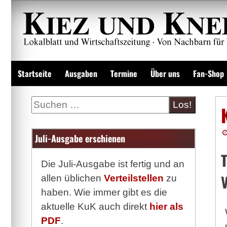
Zum
Inhalt
springen
Lokalzeitung und Wirtschaftsblatt
Startseite
Ausgaben
Termine
Über uns
Fan-Shop
Suche
Juli-Ausgabe erschienen
Die Juli-Ausgabe ist fertig und an
allen üblichen
Verteilstellen
zu
haben. Wie immer gibt es die
aktuelle KuK auch direkt
hier als
PDF
.