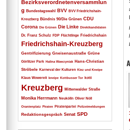
Bezirksverordnetenversammlun
g
BVV
Bundestagswahl
BVV Friedrichshain-
CDU
Kreuzberg
Bündnis 90/Die Grünen
Corona
Die Linke
Die Grünen
Direktkandidaten
Dr. Franz Schulz
Friedrichshain
FDP
Flüchtlinge
Friedrichshain-Kreuzberg
Gentrifizierung
Gneisenaustraße
Grüne
A
Hans-Christian
Görlitzer Park
Halina Wawzyniak
Ströbele
Karneval der Kulturen
Kiez und Kneipe
Klaus Wowereit
kotti
kneipe
Kottbusser Tor
Kreuzberg
Mittenwalder Straße
Monika Herrmann
Neukölln
Oliver Nöll
Piratenpartei
Oranienplatz
Piraten
Polizeimeldungen
SPD
Senat
Redaktionsgespräch