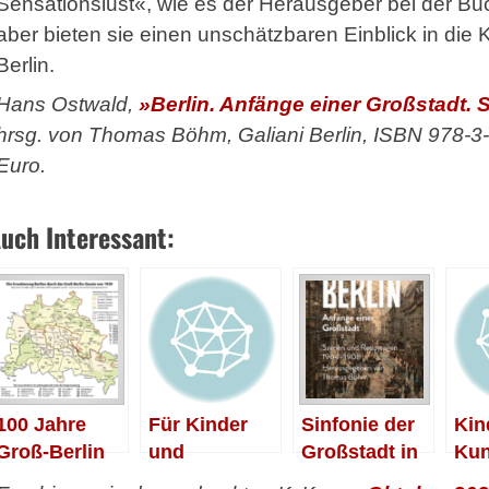
Sensationslust«, wie es der Herausgeber bei der Buch
aber bieten sie einen unschätzbaren Einblick in die 
Berlin.
Hans Ostwald,
»Berlin. Anfänge einer Großstadt.
hrsg. von Thomas Böhm, Galiani Berlin, ISBN 978-3
Euro.
uch Interessant:
100 Jahre
Für Kinder
Sinfonie der
Kin
Groß-Berlin
und
Großstadt in
Kun
Erwachsene
Textform