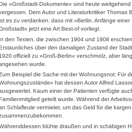
Die »Großstadt-Dokumente« sind heute weitgehend
vergessen. Dem Autor und Literaturkritiker Thomas
ist es zu verdanken, dass mit »Berlin. Anfänge einer
Großstadt« jetzt eine Art Best-of vorliegt.
In den Texten, die zwischen 1904 und 1908 erschiene
Erstaunliches über den damaligen Zustand der Stadt
1920 offiziell zu »Groß-Berlin« verschmolz, aber län
angesehen wurde.
Zum Beispiel die Sache mit der Wohnungsnot: Für d
Wohnungszustände« hat dessen Autor Alfred Lasso
ausgewertet. Kaum einer der Patienten verfügte auch 
Familienmitglied geteilt wurde. Während der Arbeits
an Schlafleute vermietet, um das Geld für die karge
zusammenzubekommen.
Währenddessen blühte draußen und in schäbigen Hin