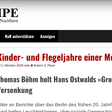
KuK unterstützen
Anzeigen
Kinder- und Flegeljahre einer M
1. Oktober 2020
von
Robert S. Plaul
Thomas Böhm holt Hans Ostwalds »Gr
Versenkung
Wer an Berichte über das Berlin des frühen 20. Jahr
und hellen Leuchtreklamen, über soziale Gegensätz