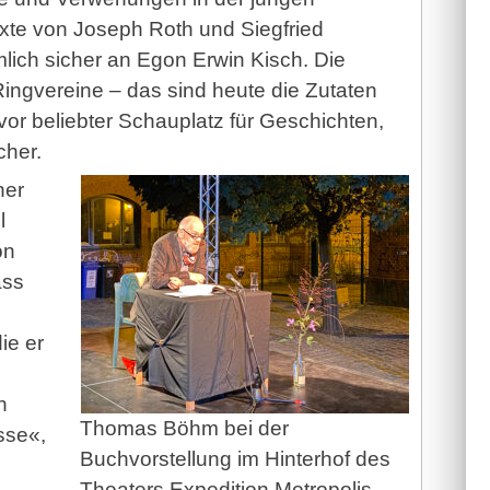
exte von Joseph Roth und Siegfried
mlich sicher an Egon Erwin Kisch. Die
ingvereine – das sind heute die Zutaten
vor beliebter Schauplatz für Geschichten,
cher.
ner
l
on
ass
ie er
n
Thomas Böhm bei der
sse«,
Buchvorstellung im Hinterhof des
Theaters Expedition Metropolis.