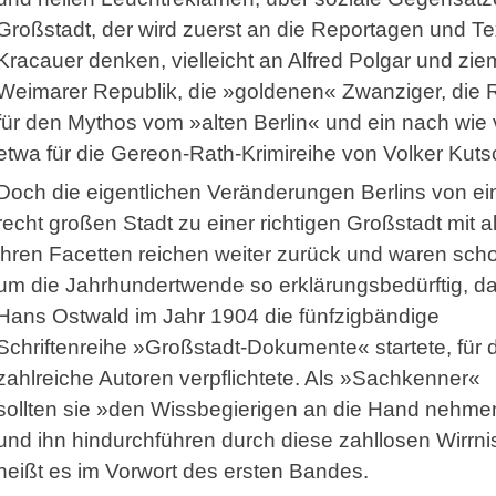
Großstadt, der wird zuerst an die Reportagen und T
Kracauer denken, vielleicht an Alfred Polgar und zie
Weimarer Republik, die »goldenen« Zwanziger, die R
für den Mythos vom »alten Berlin« und ein nach wie 
etwa für die Gereon-Rath-Krimireihe von Volker Kuts
Doch die eigentlichen Veränderungen Berlins von ei
recht großen Stadt zu einer richtigen Großstadt mit al
ihren Facetten reichen weiter zurück und waren sch
um die Jahrhundertwende so erklärungsbedürftig, d
Hans Ostwald im Jahr 1904 die fünfzigbändige
Schriftenreihe »Großstadt-Dokumente« startete, für d
zahlreiche Autoren verpflichtete. Als »Sachkenner«
sollten sie »den Wissbegierigen an die Hand nehme
und ihn hindurchführen durch diese zahllosen Wirrni
heißt es im Vorwort des ersten Bandes.