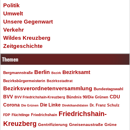
Politik
Umwelt
Unsere Gegenwart
Verkehr
Wildes Kreuzberg
Zeitgeschichte
Themen
Berlin
Bezirksamt
Bergmannstraße
Bezirk
Bezirksbürgermeisterin
Bezirksstadtrat
Bezirksverordnetenversammlung
Bundestagswahl
BVV
CDU
BVV Friedrichshain-Kreuzberg
Bündnis 90/Die Grünen
Corona
Die Linke
Dr. Franz Schulz
Die Grünen
Direktkandidaten
Friedrichshain-
Friedrichshain
FDP
Flüchtlinge
Kreuzberg
Gentrifizierung
Gneisenaustraße
Grüne