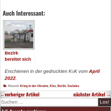
Auch Interessant:
Bezirk
bereitet sich
auf
Erschienen in der gedruckten
KuK
vom
April
Flüchtlinge
vor
2022
.
Ressort:
Krieg in der Ukraine
,
Kiez
,
Berlin
,
Soziales
←
vorheriger Artikel
nächster Artikel
→
Suche