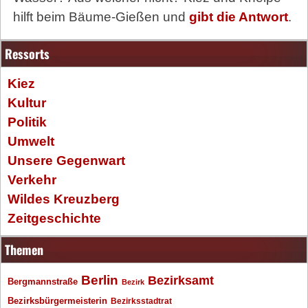
hilft beim Bäume-Gießen und
gibt die Antwort
.
Ressorts
Kiez
Kultur
Politik
Umwelt
Unsere Gegenwart
Verkehr
Wildes Kreuzberg
Zeitgeschichte
Themen
Berlin
Bezirksamt
Bergmannstraße
Bezirk
Bezirksbürgermeisterin
Bezirksstadtrat