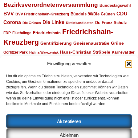
Bezirksverordnetenversammlung
Bundestagswahl
BVV
CDU
BVV Friedrichshain-Kreuzberg
Bündnis 90/Die Grünen
Corona
Die Linke
Dr. Franz Schulz
Die Grünen
Direktkandidaten
Friedrichshain-
Friedrichshain
FDP
Flüchtlinge
Kreuzberg
Gentrifizierung
Gneisenaustraße
Grüne
Hans-Christian Ströbele
Görlitzer Park
Karneval der
Halina Wawzyniak
Kulturen
Klaus Wowereit
kotti
Kiez und Kneipe
kneipe
Kottbusser Tor
Einwilligung verwalten
Kreuzberg
Monika Herrmann
Mittenwalder Straße
Um dir ein optimales Erlebnis zu bieten, verwenden wir Technologien wie
Cookies, um Geräteinformationen zu speichern und/oder darauf
Neukölln
Oliver Nöll
Piratenpartei
Oranienplatz
Piraten
Polizeimeldungen
zuzugreifen. Wenn du diesen Technologien zustimmst, können wir Daten
SPD
Senat
Redaktionsgespräch
wie das Surfverhalten oder eindeutige IDs auf dieser Website verarbeiten.
Wenn du deine Einwilligung nicht erteilst oder zurückziehst, können
Archiv
bestimmte Merkmale und Funktionen beeinträchtigt werden.
Archiv
Akzeptieren
Impressum
Ablehnen
Datenschutzerklärung