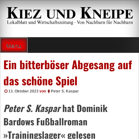
Zum
Inhalt
springen
Lokalzeitung und Wirtschaftsblatt
Menu
Ein bitterböser Abgesang auf
das schöne Spiel
13. Oktober 2023
von
Peter S. Kaspar
Peter S. Kaspar
hat Dominik
Bardows Fußballroman
»Trainingslager« gelesen