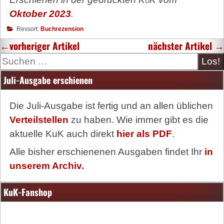
Oktober 2023
.
Ressort:
Buchrezension
←
vorheriger Artikel
nächster Artikel
→
Suche
Juli-Ausgabe erschienen
Die Juli-Ausgabe ist fertig und an allen üblichen
Verteilstellen
zu haben. Wie immer gibt es die
aktuelle KuK auch direkt
hier als PDF
.
Alle bisher erschienenen Ausgaben findet Ihr
in
unserem Archiv.
KuK-Fanshop