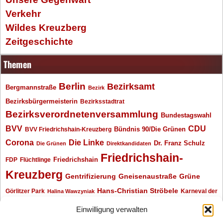
Verkehr
Wildes Kreuzberg
Zeitgeschichte
Themen
Berlin
Bezirksamt
Bergmannstraße
Bezirk
Bezirksbürgermeisterin
Bezirksstadtrat
Bezirksverordnetenversammlung
Bundestagswahl
BVV
CDU
BVV Friedrichshain-Kreuzberg
Bündnis 90/Die Grünen
Corona
Die Linke
Dr. Franz Schulz
Die Grünen
Direktkandidaten
Friedrichshain-
Friedrichshain
FDP
Flüchtlinge
Kreuzberg
Gentrifizierung
Gneisenaustraße
Grüne
Hans-Christian Ströbele
Görlitzer Park
Karneval der
Halina Wawzyniak
Kulturen
Klaus Wowereit
kotti
Kiez und Kneipe
kneipe
Kottbusser Tor
Einwilligung verwalten
Kreuzberg