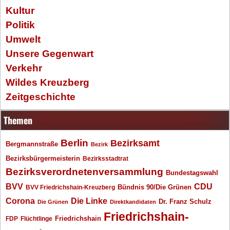
Kultur
Politik
Umwelt
Unsere Gegenwart
Verkehr
Wildes Kreuzberg
Zeitgeschichte
Themen
Berlin
Bezirksamt
Bergmannstraße
Bezirk
Bezirksbürgermeisterin
Bezirksstadtrat
Bezirksverordnetenversammlung
Bundestagswahl
BVV
CDU
BVV Friedrichshain-Kreuzberg
Bündnis 90/Die Grünen
Corona
Die Linke
Dr. Franz Schulz
Die Grünen
Direktkandidaten
Friedrichshain-
Friedrichshain
FDP
Flüchtlinge