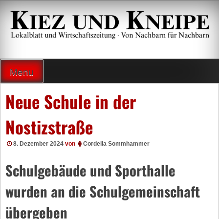
Zum
Inhalt
springen
Lokalzeitung und Wirtschaftsblatt
Menu
Neue Schule in der
Nostizstraße
8. Dezember 2024
von
Cordelia Sommhammer
Schulgebäude und Sporthalle
wurden an die Schulgemeinschaft
übergeben