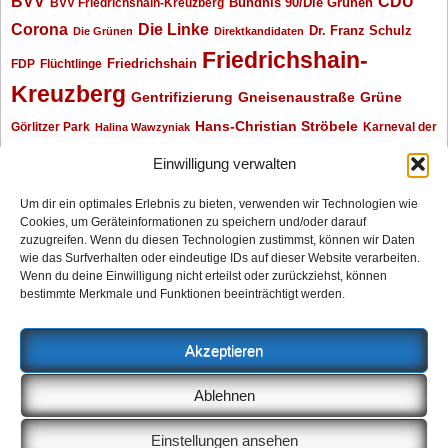
BVV
CDU
BVV Friedrichshain-Kreuzberg
Bündnis 90/Die Grünen
Corona
Die Linke
Dr. Franz Schulz
Die Grünen
Direktkandidaten
Friedrichshain-
Friedrichshain
FDP
Flüchtlinge
Kreuzberg
Gentrifizierung
Gneisenaustraße
Grüne
Hans-Christian Ströbele
Görlitzer Park
Karneval der
Halina Wawzyniak
Kulturen
Klaus Wowereit
kotti
Kiez und Kneipe
kneipe
Kottbusser Tor
Einwilligung verwalten
Kreuzberg
Monika Herrmann
Mittenwalder Straße
Um dir ein optimales Erlebnis zu bieten, verwenden wir Technologien wie
Cookies, um Geräteinformationen zu speichern und/oder darauf
Neukölln
Oliver Nöll
Piratenpartei
Oranienplatz
Piraten
Polizeimeldungen
zuzugreifen. Wenn du diesen Technologien zustimmst, können wir Daten
SPD
Senat
Redaktionsgespräch
wie das Surfverhalten oder eindeutige IDs auf dieser Website verarbeiten.
Wenn du deine Einwilligung nicht erteilst oder zurückziehst, können
Archiv
bestimmte Merkmale und Funktionen beeinträchtigt werden.
Archiv
Akzeptieren
Impressum
Ablehnen
Datenschutzerklärung
Anzeigen
Einstellungen ansehen