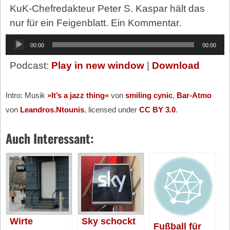
KuK-Chefredakteur Peter S. Kaspar hält das
nur für ein Feigenblatt. Ein Kommentar.
Audio-
00:00
00:00
Player
Podcast:
Play in new window
|
Download
Intro: Musik
»It’s a jazz thing«
von
smiling cynic
,
Bar-Atmo
von
Leandros.Ntounis
, licensed under
CC BY 3.0
.
Auch Interessant:
Wirte
Sky schockt
Fußball für