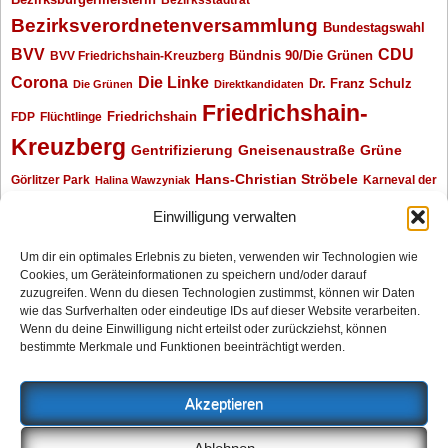
Bezirksverordnetenversammlung
Bundestagswahl
BVV
CDU
BVV Friedrichshain-Kreuzberg
Bündnis 90/Die Grünen
Corona
Die Linke
Dr. Franz Schulz
Die Grünen
Direktkandidaten
Friedrichshain-
Friedrichshain
FDP
Flüchtlinge
Kreuzberg
Gentrifizierung
Gneisenaustraße
Grüne
Hans-Christian Ströbele
Görlitzer Park
Karneval der
Halina Wawzyniak
Kulturen
Klaus Wowereit
kotti
Kiez und Kneipe
kneipe
Kottbusser Tor
Einwilligung verwalten
Kreuzberg
Monika Herrmann
Mittenwalder Straße
Um dir ein optimales Erlebnis zu bieten, verwenden wir Technologien wie
Cookies, um Geräteinformationen zu speichern und/oder darauf
Neukölln
Oliver Nöll
Piratenpartei
Oranienplatz
Piraten
Polizeimeldungen
zuzugreifen. Wenn du diesen Technologien zustimmst, können wir Daten
SPD
Senat
Redaktionsgespräch
wie das Surfverhalten oder eindeutige IDs auf dieser Website verarbeiten.
Wenn du deine Einwilligung nicht erteilst oder zurückziehst, können
Archiv
bestimmte Merkmale und Funktionen beeinträchtigt werden.
Archiv
Akzeptieren
Impressum