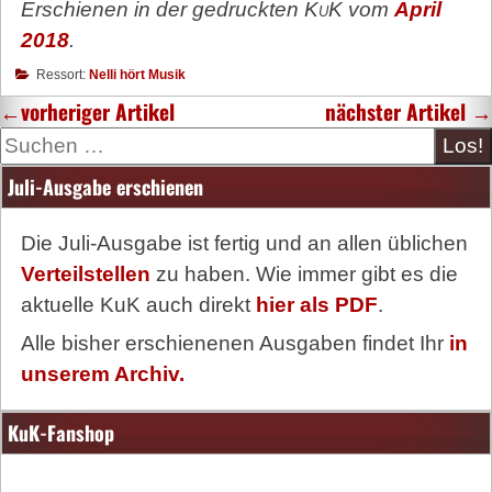
Erschienen in der gedruckten
KuK
vom
April
2018
.
Ressort:
Nelli hört Musik
←
vorheriger Artikel
nächster Artikel
→
Suche
Juli-Ausgabe erschienen
Die Juli-Ausgabe ist fertig und an allen üblichen
Verteilstellen
zu haben. Wie immer gibt es die
aktuelle KuK auch direkt
hier als PDF
.
Alle bisher erschienenen Ausgaben findet Ihr
in
unserem Archiv.
KuK-Fanshop