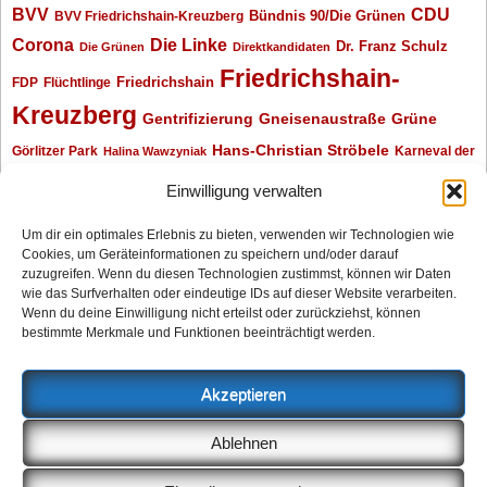
BVV
CDU
BVV Friedrichshain-Kreuzberg
Bündnis 90/Die Grünen
Corona
Die Linke
Dr. Franz Schulz
Die Grünen
Direktkandidaten
Friedrichshain-
Friedrichshain
FDP
Flüchtlinge
Kreuzberg
Gentrifizierung
Gneisenaustraße
Grüne
Hans-Christian Ströbele
Görlitzer Park
Karneval der
Halina Wawzyniak
Kulturen
Klaus Wowereit
kotti
Kiez und Kneipe
kneipe
Kottbusser Tor
Einwilligung verwalten
Kreuzberg
Monika Herrmann
Mittenwalder Straße
Um dir ein optimales Erlebnis zu bieten, verwenden wir Technologien wie
Cookies, um Geräteinformationen zu speichern und/oder darauf
Neukölln
Oliver Nöll
Piratenpartei
Oranienplatz
Piraten
Polizeimeldungen
zuzugreifen. Wenn du diesen Technologien zustimmst, können wir Daten
SPD
Senat
Redaktionsgespräch
wie das Surfverhalten oder eindeutige IDs auf dieser Website verarbeiten.
Wenn du deine Einwilligung nicht erteilst oder zurückziehst, können
Archiv
bestimmte Merkmale und Funktionen beeinträchtigt werden.
Archiv
Akzeptieren
Impressum
Ablehnen
Datenschutzerklärung
Anzeigen