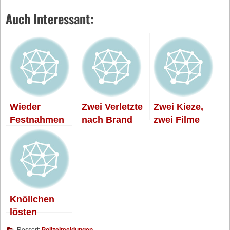
Auch Interessant:
Wieder
Zwei Verletzte
Zwei Kieze,
Festnahmen
nach Brand
zwei Filme
am Kotti
Knöllchen
lösten
Polizeieinsatz
Ressort:
Polizeimeldungen