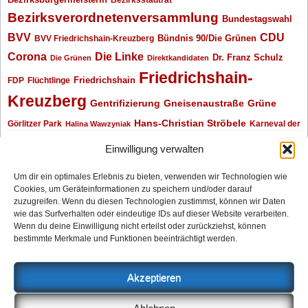
Bezirksverordnetenversammlung
Bundestagswahl
BVV
CDU
BVV Friedrichshain-Kreuzberg
Bündnis 90/Die Grünen
Corona
Die Linke
Dr. Franz Schulz
Die Grünen
Direktkandidaten
Friedrichshain-
Friedrichshain
FDP
Flüchtlinge
Kreuzberg
Gentrifizierung
Gneisenaustraße
Grüne
Hans-Christian Ströbele
Görlitzer Park
Karneval der
Halina Wawzyniak
Kulturen
Klaus Wowereit
kotti
Kiez und Kneipe
kneipe
Kottbusser Tor
Einwilligung verwalten
Kreuzberg
Monika Herrmann
Mittenwalder Straße
Um dir ein optimales Erlebnis zu bieten, verwenden wir Technologien wie
Cookies, um Geräteinformationen zu speichern und/oder darauf
Neukölln
Oliver Nöll
Piratenpartei
Oranienplatz
Piraten
Polizeimeldungen
zuzugreifen. Wenn du diesen Technologien zustimmst, können wir Daten
SPD
Senat
Redaktionsgespräch
wie das Surfverhalten oder eindeutige IDs auf dieser Website verarbeiten.
Wenn du deine Einwilligung nicht erteilst oder zurückziehst, können
Archiv
bestimmte Merkmale und Funktionen beeinträchtigt werden.
Archiv
Akzeptieren
Impressum