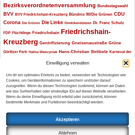
Bezirksverordnetenversammlung
Bundestagswahl
BVV
CDU
BVV Friedrichshain-Kreuzberg
Bündnis 90/Die Grünen
Corona
Die Linke
Dr. Franz Schulz
Die Grünen
Direktkandidaten
Friedrichshain-
Friedrichshain
FDP
Flüchtlinge
Kreuzberg
Gentrifizierung
Gneisenaustraße
Grüne
Hans-Christian Ströbele
Görlitzer Park
Karneval der
Halina Wawzyniak
Kulturen
Klaus Wowereit
kotti
Kiez und Kneipe
kneipe
Kottbusser Tor
Einwilligung verwalten
Kreuzberg
Monika Herrmann
Mittenwalder Straße
Um dir ein optimales Erlebnis zu bieten, verwenden wir Technologien wie
Cookies, um Geräteinformationen zu speichern und/oder darauf
Neukölln
Oliver Nöll
Piratenpartei
Oranienplatz
Piraten
Polizeimeldungen
zuzugreifen. Wenn du diesen Technologien zustimmst, können wir Daten
SPD
Senat
Redaktionsgespräch
wie das Surfverhalten oder eindeutige IDs auf dieser Website verarbeiten.
Wenn du deine Einwilligung nicht erteilst oder zurückziehst, können
Archiv
bestimmte Merkmale und Funktionen beeinträchtigt werden.
Archiv
Akzeptieren
Impressum
Ablehnen
Datenschutzerklärung