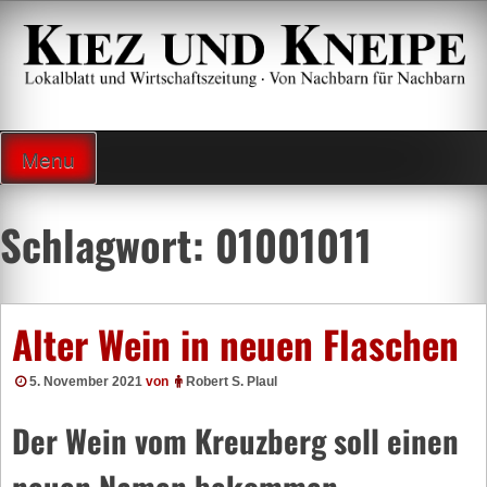
Zum
Inhalt
springen
Lokalzeitung und Wirtschaftsblatt
Menu
Schlagwort:
01001011
Alter Wein in neuen Flaschen
5. November 2021
von
Robert S. Plaul
Der Wein vom Kreuzberg soll einen
neuen Namen bekommen