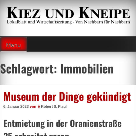
Zum
Inhalt
springen
Lokalzeitung und Wirtschaftsblatt
Menu
Schlagwort:
Immobilien
Museum der Dinge gekündigt
6. Januar 2023
von
Robert S. Plaul
Entmietung in der Oranienstraße
25 schreitet voran