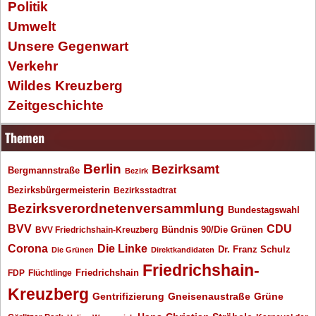
Politik
Umwelt
Unsere Gegenwart
Verkehr
Wildes Kreuzberg
Zeitgeschichte
Themen
Berlin
Bezirksamt
Bergmannstraße
Bezirk
Bezirksbürgermeisterin
Bezirksstadtrat
Bezirksverordnetenversammlung
Bundestagswahl
BVV
CDU
BVV Friedrichshain-Kreuzberg
Bündnis 90/Die Grünen
Corona
Die Linke
Dr. Franz Schulz
Die Grünen
Direktkandidaten
Friedrichshain-
Friedrichshain
FDP
Flüchtlinge
Kreuzberg
Gentrifizierung
Gneisenaustraße
Grüne