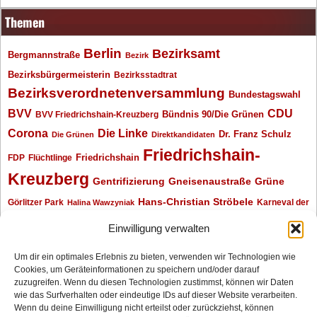
Themen
Berlin
Bezirksamt
Bergmannstraße
Bezirk
Bezirksbürgermeisterin
Bezirksstadtrat
Bezirksverordnetenversammlung
Bundestagswahl
BVV
CDU
BVV Friedrichshain-Kreuzberg
Bündnis 90/Die Grünen
Corona
Die Linke
Dr. Franz Schulz
Die Grünen
Direktkandidaten
Friedrichshain-
Friedrichshain
FDP
Flüchtlinge
Kreuzberg
Gentrifizierung
Gneisenaustraße
Grüne
Hans-Christian Ströbele
Görlitzer Park
Karneval der
Halina Wawzyniak
Kulturen
Klaus Wowereit
kotti
Kiez und Kneipe
kneipe
Kottbusser Tor
Einwilligung verwalten
Kreuzberg
Monika Herrmann
Mittenwalder Straße
Um dir ein optimales Erlebnis zu bieten, verwenden wir Technologien wie
Cookies, um Geräteinformationen zu speichern und/oder darauf
Neukölln
Oliver Nöll
Piratenpartei
Oranienplatz
Piraten
Polizeimeldungen
zuzugreifen. Wenn du diesen Technologien zustimmst, können wir Daten
SPD
Senat
Redaktionsgespräch
wie das Surfverhalten oder eindeutige IDs auf dieser Website verarbeiten.
Wenn du deine Einwilligung nicht erteilst oder zurückziehst, können