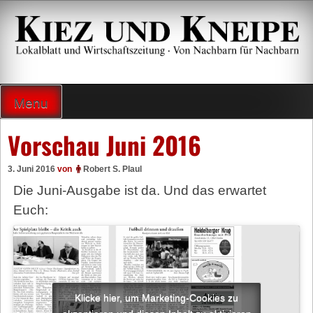
Zum
Inhalt
springen
Lokalzeitung und Wirtschaftsblatt
Menu
Vorschau Juni 2016
3. Juni 2016
von
Robert S. Plaul
Die Juni-Ausgabe ist da. Und das erwartet
Euch:
Klicke hier, um Marketing-Cookies zu