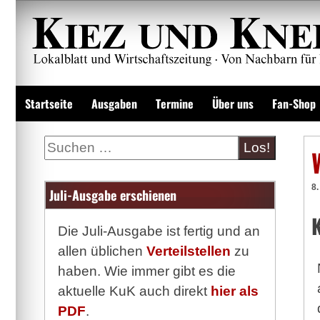
Zum
Inhalt
springen
Lokalzeitung und Wirtschaftsblatt
Startseite
Ausgaben
Termine
Über uns
Fan-Shop
Suche
8
Juli-Ausgabe erschienen
Die Juli-Ausgabe ist fertig und an
allen üblichen
Verteilstellen
zu
haben. Wie immer gibt es die
aktuelle KuK auch direkt
hier als
PDF
.