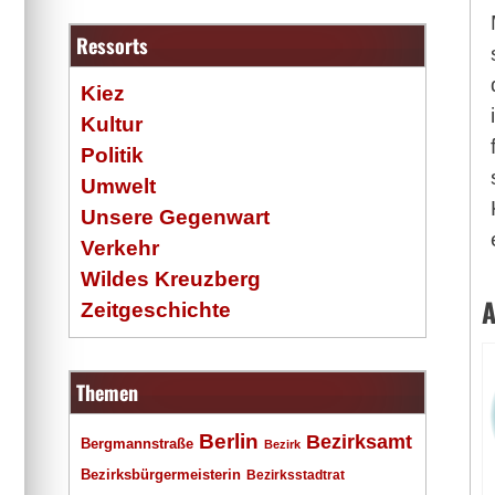
Ressorts
Kiez
Kultur
Politik
Umwelt
Unsere Gegenwart
Verkehr
Wildes Kreuzberg
A
Zeitgeschichte
Themen
Berlin
Bezirksamt
Bergmannstraße
Bezirk
Bezirksbürgermeisterin
Bezirksstadtrat