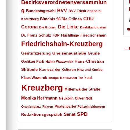
Bezirksverordnetenversammlun
g
BVV
Bundestagswahl
BVV Friedrichshain-
CDU
Kreuzberg
Bündnis 90/Die Grünen
Corona
Die Linke
Die Grünen
Direktkandidaten
Dr. Franz Schulz
Friedrichshain
FDP
Flüchtlinge
Friedrichshain-Kreuzberg
←
Gentrifizierung
Gneisenaustraße
Grüne
Hans-Christian
Görlitzer Park
Halina Wawzyniak
Ströbele
Karneval der Kulturen
Kiez und Kneipe
Klaus Wowereit
kotti
kneipe
Kottbusser Tor
Kreuzberg
Mittenwalder Straße
Monika Herrmann
Neukölln
Oliver Nöll
Piratenpartei
Oranienplatz
Piraten
Polizeimeldungen
SPD
Senat
Redaktionsgespräch