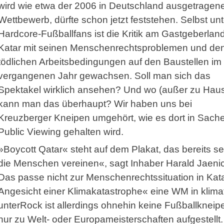
wird wie etwa der 2006 in Deutschland ausgetragen
Wettbewerb, dürfte schon jetzt feststehen. Selbst unt
Hardcore-Fußballfans ist die Kritik am Gastgeberlan
Katar mit seinen Menschenrechtsproblemen und de
tödlichen Arbeitsbedingungen auf den Baustellen im
vergangenen Jahr gewachsen. Soll man sich das
Spektakel wirklich ansehen? Und wo (außer zu Hau
kann man das überhaupt? Wir haben uns bei
Kreuzberger Kneipen umgehört, wie es dort in Sach
Public Viewing gehalten wird.
»Boycott Qatar« steht auf dem Plakat, das bereits 
die Menschen vereinen«, sagt Inhaber Harald Jae­nick
Das passe nicht zur Menschenrechtssituation in Kata
Angesicht einer Klimakatastrophe« eine WM in klimat
unterRock ist allerdings ohnehin keine Fußballkneip
nur zu Welt- oder Europameisterschaften aufgestellt.