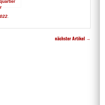
quartier
r
ienwohnu
022
.
en?
nächster Artikel
→