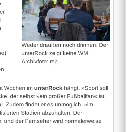
e
er
d
n
Weder draußen noch drinnen: Der
se)
unterRock zeigt keine WM.
Archivfoto: rsp
en
seit Wochen im
unterRock
hängt. »Sport soll
e, der selbst »ein großer Fußballfan« ist.
r. Zudem findet er es unmöglich, »im
isierten Stadien abzuhalten. Der
e, und der Fernseher wird normalerweise