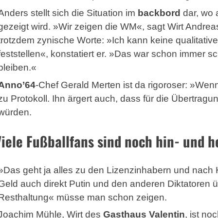
Anders stellt sich die Situation im
backbord
dar, wo 
gezeigt wird. »Wir zeigen die WM«, sagt Wirt Andreas 
trotzdem zynische Worte: »Ich kann keine qualitativ
feststellen«, konstatiert er. »Das war schon immer 
bleiben.«
Anno’64
-Chef Gerald Merten ist da rigoroser: »Wenn 
zu Protokoll. Ihn ärgert auch, dass für die Übertrag
würden.
Viele Fußballfans sind noch hin- und h
»Das geht ja alles zu den Lizenzinhabern und nach K
Geld auch direkt Putin und den anderen Diktatoren ü
Resthaltung« müsse man schon zeigen.
Joachim Mühle, Wirt des
Gasthaus Valentin
, ist no