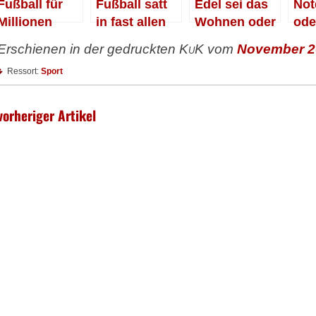
Fußball für
Fußball satt
Edel sei das
Not
Millionen
in fast allen
Wohnen oder
ode
Kneipen
bezahlbar
Fer
Erschienen in der gedruckten
KuK
vom
November 2
und gut
ng
Ressort:
Sport
vorheriger Artikel