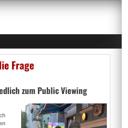
die Frage
edlich zum Public Viewing
2
och
den